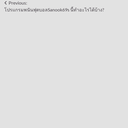
Post
Previous:
โปรแกรมพนันฟุตบอลSanook69s นี้ทำอะไรได้บ้าง?
navigation