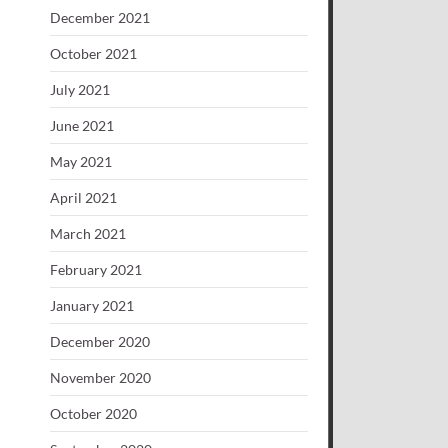
December 2021
October 2021
July 2021
June 2021
May 2021
April 2021
March 2021
February 2021
January 2021
December 2020
November 2020
October 2020