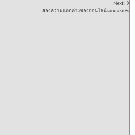
Next:
สองความแตกต่างของออนไลน์sanook69s