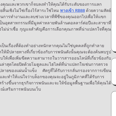
งคุณและพวกเขาก็จบลงทำให้คุณได้รับระดับของการแลก
สิ้นเชิงไม่ใช่เรื่องไร้สาระใช่ไหม
ทางเข้า RB88
ด้วยความสัตย์
้นในการทำงานและลบช่วงเวลาที่พีซีของคุณออกไปเพื่อให้แขก
็นอุตสาหกรรมที่มีมูลค่าหลายพันล้านดอลลาร์ต่อปีและสาขาที่
ไม่น่าเชื่อ กุญแจสำคัญคือการเลือกคุณภาพที่น่าแปลกใจที่คุณ
เป็นเรื่องที่ต้องทำอย่างหนักหากคุณไม่ใช่บุคคลที่ถูกทำลาย
ห้มีปลายทางที่เกี่ยวข้องกับการพนันดังนั้นคุณจะต้องค้นพบรูป
มอบให้เพื่อเพิ่มขีดความสามารถในวารสารออนไลน์ที่เกี่ยวข้องกับ
่าสุดโดยปิดด้วยโมดูลและไฮไลต์ที่น่าแปลกใจเช่นการตรวจ
วนปลายของแผ่นน้ำแข็ง ศัตรูที่ได้รับการกลั่นกรองจากการเขียน
ทำให้แน่ใจว่าบล็อกของคุณจะอยู่ในภูมิภาคที่ได้รับการ
ขึ้นจากธุรกิจการพนันและจะให้ข้อมูลพื้นฐานเพื่อให้คุณได้
ณ์เสริมการพนันบนเว็บ