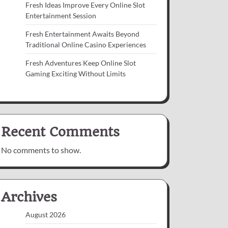
Fresh Ideas Improve Every Online Slot
Entertainment Session
Fresh Entertainment Awaits Beyond
Traditional Online Casino Experiences
Fresh Adventures Keep Online Slot
Gaming Exciting Without Limits
Recent Comments
No comments to show.
Archives
August 2026