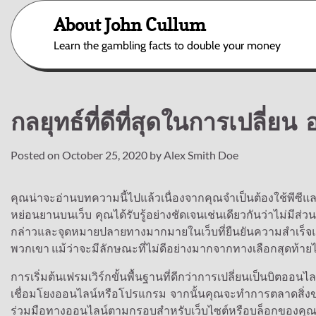
Skip
About John Cullum
to
content
Learn the gambling facts to double your money
กลยุทธ์ที่ดีที่สุดในการเปลี
Posted on
October 25, 2020
by
Alex Smith Doe
คุณน่าจะอ่านบทความนี้ไปแล้วเนื่องจากคุณจำเป็นต้องใช้พี
หย่อนยานบนเว็บ คุณได้รับรู้อย่างชัดเจนเช่นเดียวกันว่าไม่มีส
กล่าวและจุดหมายปลายทางมากมายในเว็บที่ยืนยันความสำเร็
พวกเขา แม้ว่าจะมีลักษณะที่ไม่ดีอย่างมากจากทางเลือกสุดท
การเริ่มต้นเฟรมเวิร์กขั้นพื้นฐานที่ดีกว่าการเปลี่ยนเป็นบิตออน
เชื่อมโยงออนไลน์หรือโปรแกรม จากนั้นคุณจะทำการตลาดสิ่
ร่วมมือทางออนไลน์ตามกรอบสำหรับเว็บไซต์หรือบล็อกของคุณ