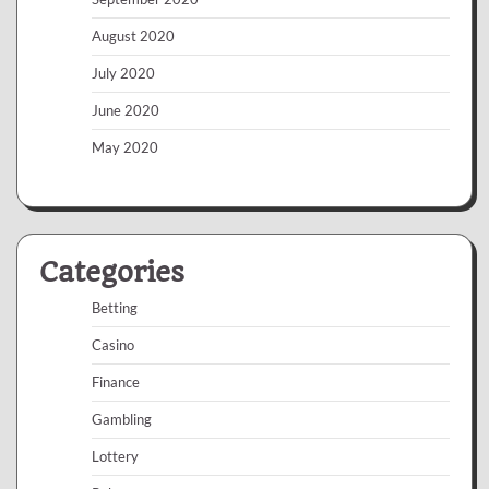
August 2020
July 2020
June 2020
May 2020
Categories
Betting
Casino
Finance
Gambling
Lottery