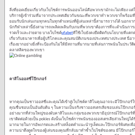
สิ่งที่ยอดเยี่ยมเกี่ยวกับเว็บไซต์การพนันออนไลน์คือพวกเขามักจะไม่เพียง แต่ใ
บริการผู้เข้าร่วมที่มาจากประเทศเดียวกันขณะที่พวกเขาทำ พวกเขาก็พร้อมที
ยอมรับนักเล่นเกมทุกคนในทุกตำแหน่งที่ผู้เล่นเหล่านี้สามารถวางได้ นอกจากน
นักกีฬาเหล่านี้ยังสามารถเพลิดเพลินกับเกมที่พวกเขาต้องการที่จะดำเนินการ
รวดเร็วและง่ายดาย บางเว็บไซต์
ufabet
ที่ใช้เว็บยังคงยึดติดกับนโยบายที่แตกต
เกี่ยวกับธนาคารเพื่อผู้บริโภคและคุณสมบัติเกมของประเทศบางประเทศ นี่อา
เรื่องยากอย่างยิ่งที่จะป้องกันไม่ให้มีสถานที่มากมายที่เล่นการพนันในประวัต
คลาสสิคของพวกเขา
คาสิโนออสซี่โป๊กเกอร์
หากคุณเป็นชาวออสซี่และคุณได้เข้าสู่เว็บไซต์คาสิโนคุณอาจจะมีโป๊กเกอร์ใ
คุณชื่นชอบเป็นอันดับต้น ๆ ในความเป็นจริงชาวออสเตรเลียชอบเล่นโป๊กเกอร์
อย่างมากที่ส่วนใหญ่ของผับคาสิโนและกลุ่มของพวกเขามีอุปกรณ์โป๊กเกอร์ที
เขาติดต่อด้วยเป็น pokies ดังนั้นเว็บไซต์การพนันของออสเตรเลียส่วนใหญ่ได้
มากมายในการอัพเกรดและสร้างสล็อตคำแนะนำรูเล็ตและโป๊กเกอร์พิเศษเพื่
ความน่าดึงดูดใจของผู้เล่นของคุณที่กลับมาทำซ้ำเว็บไซต์ของตน มีโป๊กเกอร์ใ