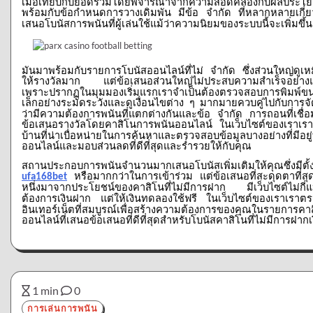
เมื่อเทียบกับยอดรวมโดยพิจารณาจากความสอดคล้องกับผลประโย
พร้อมกับข้อกำหนดการวางเดิมพัน
มีข้อ
จำกัด
ที่หลากหลายเกี่ย
เสนอโบนัสการพนันที่ผู้เล่นใช้แม้ว่าความนิยมของระบบนี้จะเพิ่มขึ้น
มันมาพร้อมกับรายการโบนัสออนไลน์ที่ไม่
จำกัด
ซึ่งส่วนใหญ่ดูเ
ให้รางวัลมาก
แต่ข้อเสนอส่วนใหญ่ไม่ประสบความสำเร็จอย่าง
เพราะปรากฏในมุมมองเริ่มแรกเราจำเป็นต้องตรวจสอบการพิมพ์ข
เล็กอย่างระมัดระวังและดูเงื่อนไขต่าง
ๆ
มากมายควบคู่ไปกับการจ
ว่ามีความต้องการพนันที่แตกต่างกันและข้อ
จำกัด
การถอนที่เชื่อ
ข้อเสนอรางวัลโดยคาสิโนการพนันออนไลน์
ในเว็บไซต์ของเราเร
บ้านที่น่าเบื่อหน่ายในการค้นหาและตรวจสอบข้อมูลบางอย่างที่มีอยู
ออนไลน์และมอบส่วนลดที่ดีที่สุดและร่ำรวยให้กับคุณ
สถานประกอบการพนันจำนวนมากเสนอโบนัสเพิ่มเติมให้คุณซึ่งมีตั้ง
หรือมากกว่าในการเข้าร่วม
แต่ข้อเสนอที่สะดุดตาที่สุ
ufa168bet
หนึ่งมาจากประโยชน์ของคาสิโนที่ไม่มีการฝาก
มีเว็บไซต์ไม่กี่แ
ต้องการเงินฝาก
แต่ให้เงินทดลองใช้ฟรี
ในเว็บไซต์ของเราเราต
อินเทอร์เน็ตที่สมบูรณ์เพื่อสร้างความต้องการของคุณในรายการคา
ออนไลน์ที่เสนอข้อเสนอที่ดีที่สุดสำหรับโบนัสคาสิโนที่ไม่มีการฝากเ
1 min
0
การเล่นการพนัน