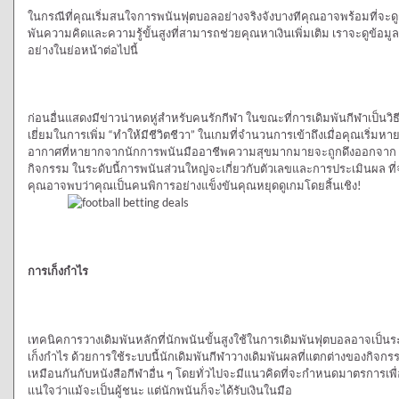
ในกรณีที่คุณเริ่มสนใจการพนันฟุตบอลอย่างจริงจังบางทีคุณอาจพร้อมที่จะดู
พันความคิดและความรู้ขั้นสูงที่สามารถช่วยคุณหาเงินเพิ่มเติม เราจะดูข้อม
อย่างในย่อหน้าต่อไปนี้
ก่อนอื่นแสดงมีข่าวน่าหดหู่สำหรับคนรักกีฬา ในขณะที่การเดิมพันกีฬาเป็นวิธี
เยี่ยมในการเพิ่ม “ทำให้มีชีวิตชีวา” ในเกมที่จำนวนการเข้าถึงเมื่อคุณเริ่มหา
อากาศที่หายากจากนักการพนันมืออาชีพความสุขมากมายจะถูกดึงออกจาก
กิจกรรม ในระดับนี้การพนันส่วนใหญ่จะเกี่ยวกับตัวเลขและการประเมินผล ที่จ
คุณอาจพบว่าคุณเป็นคนพิการอย่างแข็งขันคุณหยุดดูเกมโดยสิ้นเชิง!
การเก็งกำไร
เทคนิคการวางเดิมพันหลักที่นักพนันขั้นสูงใช้ในการเดิมพันฟุตบอลอาจเป็น
เก็งกำไร ด้วยการใช้ระบบนี้นักเดิมพันกีฬาวางเดิมพันผลที่แตกต่างของกิจกรร
เหมือนกันกับหนังสือกีฬาอื่น ๆ โดยทั่วไปจะมีแนวคิดที่จะกำหนดมาตรการเพื่
แน่ใจว่าแม้จะเป็นผู้ชนะ แต่นักพนันก็จะได้รับเงินในมือ