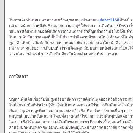
ในการเดิมพันฟุตบอลหมายเลขที่ระบุของการประสบคว
ufabet1168
ข้างเล็ก 
แล้วอาจน้อยกว่าหนึ่ง% ซึ่งหมายความว่าผู้ที่ใช้ระบบการเดิมพันอาร์บิทราจ
ชนะการเดิมพันฟุตบอลเงินสดควรกำหนดส่วนสำคัญที่ต่ำกว่าเพื่อให้มีเงินจ
ในทางกลับกันการลดลงที่เป็นไปได้หากทำผิดอาจมีขนาดใหญ่ คำตอบที่ไม่จำเ
พูดก็คือเพื่อป้องกันข้อผิดพลาดหากคุณกำลังตรวจสอบแนวใบหน้าที่วางลงจ
กีฬาต่างๆ คุณต้องการเก็บบันทึกว่าทีมใดที่คุณเดิมพันด้วยหนังสือเล่มนี้และใ
ว่าจะไม่วางตำแหน่งการเดิมพันเดียวกันด้วยคำแนะนำที่หลากหลาย
การใช้เครา
ปัญหาเพิ่มเติมเกี่ยวกับขั้นสูงหรืออาชีพการวางเดิมพันฟุตบอลหรือกิจกรรมกีฬ
ในที่สุดหนังสือกีฬาเรียนรู้ที่จะรู้จักตัวตนของคุณ แม้ว่าการเดิมพันออนไลน์ก
พันของคุณอาจถูกติดตามผ่านหมายเลขอ้างอิง IP การ์ดชาร์จและอื่น ๆ ทางออ
สมบูรณ์แบบสำหรับคนส่วนใหญ่ที่สร้างผลกำไรจากการเดิมพันฟุตบอลคือกา
“เครา” เพื่อให้คุณสามารถวางเดิมพันของพวกเขา Beards เป็นบุคคลที่วางเดิ
สำหรับนักพนันเพื่อที่จะเดิมพันเงินเพิ่มเติมผู้แนะนำหลายคนวางข้อ จำกัด ที่สู