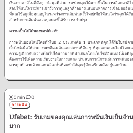
เงินจากคาสิโนที่มีอยู่ ข้อมูลที่สามารถช่วยคุณได้มากขึ้นในการเลือกคาส
สอบให้แน่ใจว่ามีการเข้าถึงการดูแลลูกค้าอย่างแน่นอนหากการเชื่อมต่ออินเท
ที่คุณใช้อยู่เมื่อคุณอยู่ในระหว่างการเดิมพันครั้งใหญ่เพื่อให้แน่ใจว่าคุณได้รั
สำหรับการเดิมพันส่วนบุคคลที่ได้รับการปรับปรุง
ความเป็นไปได้ของซอฟต์แวร์:
การพนันออนไลน์โดยทั่วไปมี 2 ประเภทคือ 1 ประเภทที่คุณได้รับใบสมัคร
เว็บไซต์เพื่อให้สามารถเพลิดเพลินและสถานที่อื่น ๆ ที่คุณเล่นออนไลน์โดยเ
ความรู้เกี่ยวกับความเป็นไปได้มากมายที่นำเสนอโดยเว็บไซต์อินเทอร์เน็ตที่ค
ต้องการใช้เพื่อความเรียบง่ายในการแสดง ประสบการณ์การเล่นการพนันออน
ควรถูกทำลายด้วยแอพพลิเคชั่นที่จะทำให้คุณรู้สึกเครียดเมื่ออยู่นอกบ้าน
0 min
0
การพนัน
Ufabet: รับเกมของคุณเล่นการพนันเงินเป็นจำ
มาก