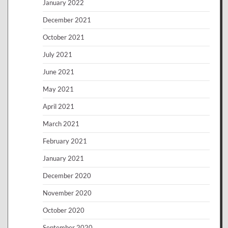
January 2022
December 2021
October 2021
July 2021
June 2021
May 2021
April 2021
March 2021
February 2021
January 2021
December 2020
November 2020
October 2020
September 2020