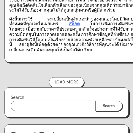
ระบบการเดิมพันเกมจะไม่เป็นรายการที่น่าเหลือเชื่อ
สิ่งนี้จะทำให้กล
คุณคิดถึงตัดสินใจเลือกตัวเลือกของคุณเนื่องจากคุณคิดว่าสมาชิกค
จะไม่ได้รับเนื่องจากคุณไม่ได้ดูแลกลุ่มคนหรือผู้มีส่วนร่วม
ดังนั้นการใช้
จะเปลี่ยนเป็นคำแนะนำของคุณเองโดยมีวัตถุป
ทั้งหมดที่คุณจะไม่เผยแพร่
ในการเพิ่มการเดิมพัน
สล็อต
โดยตรง
เมื่อรวมกับราคาที่ประสบความสำเร็จอย่างมากที่ได้รับมา
ความยืดหยุ่นในการคาดเดาแต่ละครั้ง
การศึกษาข้อมูลที่ซับซ้อน
การเดิมพันวิดีโอเกมเป็นเรื่องง่ายด้วยความช่วยเหลือของข้อมูลต่อ
นี้
ลองดูสิ่งนี้เพื่อดูด้วยตาของคุณเองถึงวิธีการที่คุณจะได้รับมาก
เปลี่ยนการเดิมพันของคุณให้เป็นข้อได้เปรียบ
LOAD MORE
Search
Search