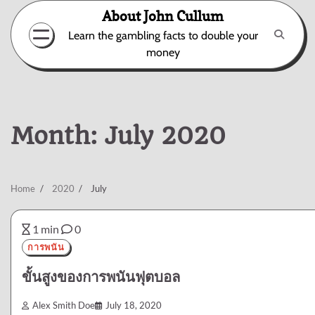
Skip
About John Cullum
to
Learn the gambling facts to double your
content
money
Month:
July 2020
Home
2020
July
1 min
0
การพนัน
ขั้นสูงของการพนันฟุตบอล
Alex Smith Doe
July 18, 2020