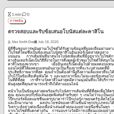
1 min
0
การพนัน
ตรวจสอบและรับข้อเสนอโบนัสแต่ละคาสิโน
Alex Smith Doe
July 18, 2020
ผู้ที่ชื่นชอบการพนันผ่านเว็บไซต์ได้รับฐานข้อมูลที่ยอดเยี่ยมผ่านทา
เว็บไซต์ใหม่ซึ่งเป็นข้อเสนอโบนัสคาสิโนอินเทอร์เน็ตล่าสุดอย่าง
แน่นอน
การเดิมพันที่น่าสนใจโบนัสเพิ่มเติมที่มีอยู่จากเว็บไซต์
ทางอินเทอร์เน็ตเป็นวิธีที่ง่ายในการดึงดูดผู้เข้าชมเว็บไซต์ให้สนุกใ
คาสิโนของพวกเขา
เมื่ออินเทอร์เน็ตเต็มไปด้วยผลตอบแท
ออนไลน์ที่ให้ผลตอบแทนมันอาจเป็นเรื่องยากที่จะระบุส่วนลดที่มี
ประสิทธิภาพมากที่สุด
คุณจำเป็นต้องคำนึงถึงความล้มเหลวที่จะได
เก็บไว้ในข้อเสียเดิมพันใด
ๆ
และนอกจากนี้จะไม่ละเลยข้อเสนอโบน
โนที่ดีที่สุด
เราที่รางวัลคาสิโนล่าสุดมีความมุ่งมั่นที่จะให้บริการ
พันสูงสุดที่คุณสามารถเข้าถึงได้ทางออนไลน์
หน้าเว็บเป็นข้อมูลล่าสุดพร้อมกับโบนัสการเดิมพันที่ดีที่สุดเพื่อให้ต
คุณ
คุณจะพบกับข้อเสนอสุดพิเศษสำหรับทุก
ๆ
เกมไม่ว่าจะเป็นแบ
โป๊กเกอร์สล็อตแมชชีนแครปบาคาร่าโป๊กเกอร์ภาพยนตร์รูเล็ตไฮโล
และอีกมากมาย
ผลประโยชน์ของคาสิโนชั้นนำทุกประเภทจะได้
วิเคราะห์อย่างต่อเนื่องเพื่อนำเสนอตัวคุณเองอย่างเหนือชั้นในทุก
จากเว็บไซต์ที่แตกต่างกัน
การมอบรางวัลมีการเปลี่ยนแปลงอย่างต่