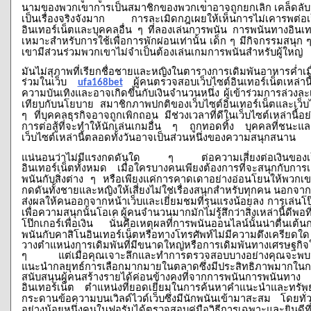
นามของพวกเขาการเป็นสมาชิกของพวกเขาอาจถูกยกเลิก
เคล็ดลับน
เป็นเรื่องจริงจังมาก
การละเมิดกฎเผยให้เห็นการไม่เคารพต่อเ
อินเทอร์เน็ตและบุคคลอื่น
ๆ
ที่ลองเล่นการพนัน
การพนันทางอินเท
เหมาะสำหรับการใช้เพื่อการพักผ่อนเท่านั้น
เด็ก
ๆ
มีกิจกรรมสนุก
เขามีส่วนร่วมพวกเขาไม่จำเป็นต้องเล่นเกมการพนันสำหรับผู้ใหญ่
มันไม่สุภาพที่เรียกชื่อชายและหญิงในตารางการเดิมพันอาหารค่ำเมื
ร่วมในเว็บ
ผู้คนตรวจสอบเว็บไซต์อินเทอร์เน็ตเหล่านี้เ
ufa168bet
ความบันเทิงและอาจเกิดขึ้นกับเงินจำนวนหนึ่ง
ผู้เข้าร่วมการล่วงละ
เทียบกับนโยบาย
สมาชิกภาพปกติของเว็บไซต์อินเทอร์เน็ตและเว็บไ
ๆ
ที่บุคคลธุรกิจอาจถูกเพิกถอน
มีช่วงเวลาที่ดีในเว็บไซต์เหล่านี้อ
การต่อสู้ที่จะทำให้นักเล่นเกมอื่น
ๆ
ถูกทอดทิ้ง
บุคคลที่ชนะแล
เว็บไซต์เหล่านี้ตลอดทั้งวันอาจเป็นส่วนหนึ่งของความสนุกสนาน
แน่นอนว่าไม่มีแรงกดดันใด
ๆ
ต่อความเสี่ยงต่อเงินของเ
อินเทอร์เน็ตทั้งหมด
เมื่อใครบางคนเพียงต้องการที่จะสนุกกับการ
พนันกับสิ่งต่าง
ๆ
หรือเพียงแค่การคาดเดาอย่างอ่อนโยนให้พวกเ
กดดันทั้งชายและหญิงให้เสี่ยงไม่ใช่เรื่องสนุกสำหรับทุกคน
นอกจากน
ส่งผลให้คนออกจากหน้าเว็บและเยี่ยมชมที่รุนแรงน้อยลง
การเล่นโป
เพื่อความสนุกนั้นโอเค
ผู้คนจำนวนมากมักไม่รู้สึกว่าสิ่งเหล่านี้ดีพอท
โป๊กเกอร์เพื่อเงิน
นั่นคือเหตุผลที่การพนันออนไลน์นั้นน่าตื่นเต้น
พนันกับคาสิโนอินเทอร์เน็ตหรือทางโทรศัพท์ไม่มีความตึงเครียดใด
วางตำแหน่งการเดิมพันที่มีขนาดใหญ่หรือการเดิมพันทางเศรษฐกิจ
ๆ
แต่เมื่อคุณเจาะลึกและทำการตรวจสอบบางอย่างคุณจะพบว
แนะนำกลยุทธ์การเลือกมากมายในตลาดซึ่งมีประสิทธิภาพมากใน
สนับสนุนผู้คนสร้างรายได้ค่อนข้างคงที่จากการพนันการพนันทาง
อินเทอร์เน็ต
ตำแหน่งที่ยอดเยี่ยมในการค้นหาคำแนะนำและทรัพย์
กระดานข้อความบนเวิลด์ไวด์เว็บซึ่งมีนักพนันเข้ามาสะสม
โดยทั่
อย่างน้อยหนึ่งคนในฟอรัมได้ตรวจสอบคู่มือวิธีการเฉพาะและยินดีที