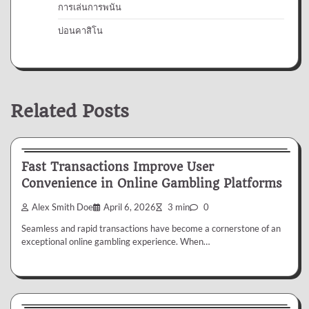
การเล่นการพนัน
บ่อนคาสิโน
Related Posts
Gambling
Fast Transactions Improve User
Convenience in Online Gambling Platforms
Alex Smith Doe
April 6, 2026
3 min
0
Seamless and rapid transactions have become a cornerstone of an
exceptional online gambling experience. When…
Gambling