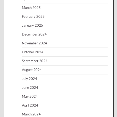
March 2025
February 2025
January 2025
December 2024
November 2024
October 2024
September 2024
August 2024
July 2024
June 2024
May 2024
April 2024
March 2024