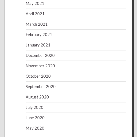
May 2021
April 2021
March 2021
February 2021
January 2021
December 2020
November 2020
October 2020
September 2020
August 2020
July 2020
June 2020
May 2020