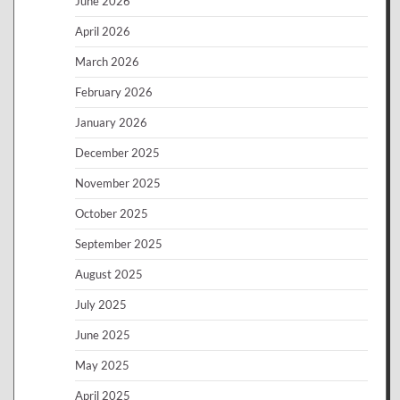
June 2026
April 2026
March 2026
February 2026
January 2026
December 2025
November 2025
October 2025
September 2025
August 2025
July 2025
June 2025
May 2025
April 2025