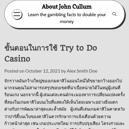
Skip
About John Cullum
to
Learn the gambling facts to double your
content
money
ขั้นตอนในการใช้ Try to Do
Casino
Posted on
October 12, 2021
by
Alex Smith Doe
จักรวาลอันกว้างใหญ่ของเกมคาสิโนออนไลน์ได้ขยายกว้างออกไป
มากจนคุณไม่สามารถสรุปขอบเขตที่น่าเบื่อหน่ายได้ในหมู่ผู้เล่นที่
ร้อนแรง
นอกจากนี้
ผู้เล่นแต่ละคนมักจะมองหาการเปลี่ยนแปลงครั้ง
ที่สองในเกมคาสิโนบนเว็บที่แสดงให้เห็นโดยเฉพาะอย่างยิ่งแตก
ต่างกับการพัฒนาล่าสุดและล้ำสมัย
ผู้เล่นที่เล่นเกมคาสิโนคาดหวัง
ว่าปาร์ตี้บนเว็บของคาสิโนควรรักษาการแจ้งเตือนด้วยความ
ก้าวหน้าล่าสุด
เช่น
เกมประเภทใหม่
การปรับปรุงเสียง
โครงร่างและ