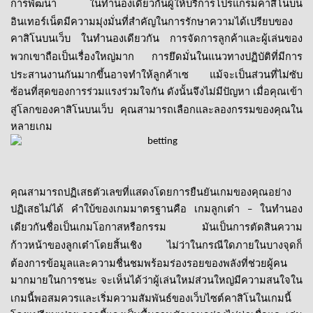
การพัฒนา
ในทำนองเดียวกันผู้ให้บริการโปรแกรมคาสิโนบน
อินเทอร์เน็ตมีความมุ่งมั่นที่สำคัญในการรักษาความได้เปรียบของ
คาสิโนบนเว็บ
ในทำนองเดียวกัน
การจัดการลูกค้าและผู้เล่นของ
พวกเขาถือเป็นเรื่องใหญ่มาก
การยึดมั่นในแนวทางปฏิบัติที่มีการ
ประสานงานกันมากขึ้นอาจทำให้ลูกค้าเซ
แม้จะเป็นส่วนที่ไม่ซับ
ซ้อนที่สุดของการร่วมแรงร่วมใจกัน
ดังนั้นจึงไม่มีปัญหา
เมื่อคุณเข้า
สู่โลกของคาสิโนบนเว็บ
คุณสามารถเลือกและลองกรรมของคุณใน
หลายเกม
คุณสามารถปฏิเสธตัวเลขที่แสดงโดยการยืนยันเกมของคุณอย่าง
ปฏิเสธไม่ได้
คำใบ้ของเกมมาตรฐานคือ
เกมลูกเต๋า
ในทำนอง
–
เดียวกันชื่อเป็นเกมโอกาสหรือกรรม
มันเป็นการตัดสินความ
ก้าวหน้าของลูกเต๋าโดยสิ้นเชิง
ไม่ว่าในกรณีใดภายในบางจุดก็
ต้องการข้อมูลและความชื่นชมพร้อมร่องรอยของพลังที่ช่วยผู้คน
มากมายในการชนะ
จะเห็นได้ว่าผู้เล่นใหม่ส่วนใหญ่มีความสนใจใน
เกมนี้พอสมควรและเริ่มความสัมพันธ์ของเว็บไซต์คาสิโนในเกมนี้