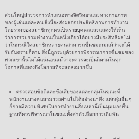
ส่วนใหญ่สำรวจการนำเสนอทางจิตวิทยาและทางกายภาพ
ของผู้เล่นแต่ละคน สิ่งนี้จะส่งผลต่อประสิทธิภาพการทำงาน
โดยรวมของสมาชิกทุกคนเป็นรายบุคคลและแสดงให้เห็น
ว่าการรวบรวมทำงานเป็นหนึ่งเดียวได้อย่างมีประสิทธิผล ไม่
ว่าในกรณีใดสมาชิกหลายคนสามารถชื่นชมเกมแม้ว่าจะได้
รับอันตรายก็ตาม สิ่งนี้ถูกระบุด้วยการพิจารณาการชื่นชมของ
พวกเขานั้นไม่ได้แน่นอนแม้ว่าจะควรจะเป็นก็ตามในทุก
โอกาสที่แสดงถึงโอกาสที่จะลดลงมากขึ้น
ตรวจสอบข้อดีและข้อเสียของแต่ละกลุ่มในขณะที่
พนักงานบางคนสามารถผ่านไปได้อย่างน่าทึ่ง แต่กลุ่มอื่น ๆ
ก็อาจมีความพิเศษในการทำงานสิ่งเหล่านี้เป็นมุมมองพื้น
ฐานที่ควรพิจารณาในขณะตั้งค่าตัวเลือกการเดิมพัน