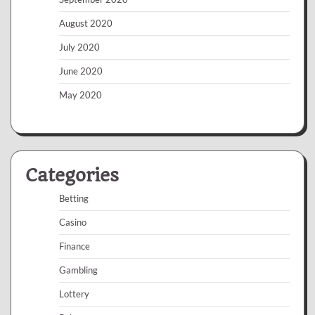
August 2020
July 2020
June 2020
May 2020
Categories
Betting
Casino
Finance
Gambling
Lottery