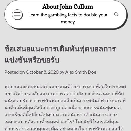
Skip
About John Cullum
to
Learn the gambling facts to double your
content
money
ข้อเสนอแนะการเดิมพันฟุตบอลการ
แข่งขันหรือขอรับ
Posted on
October 8, 2020
by
Alex Smith Doe
ฟุตบอลและเบสบอลเป็นสองเกมที่ต้องการมากที่สุดในประเทศ
อย่างไม่ต้องสงสัยและเกมการออกกำลังกายจำนวนมากที่นัก
พนันยอมรับว่าการพนันฟุตบอลถือเป็นการพนันกีฬาประเภทที่
น่าตื่นเต้นที่สุด สิ่งนี้อาจจะถูกต้องเนื่องจากการพนันฟุตบอล
แบบเรียลลิตี้เปลี่ยนไปตามความถนัดหากดำเนินการอย่าง
เหมาะสม หลังจากทั้งหมดทำอะไร? โดยนัยนี้ในกรณีที่คุณ
ทำการตรวจสอบคุณจะมีผลอย่างมากในการพนันฟุตบอล ได้