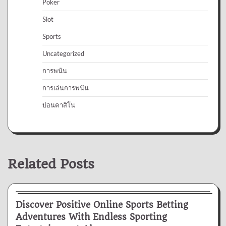
Poker
Slot
Sports
Uncategorized
การพนัน
การเล่นการพนัน
บ่อนคาสิโน
Related Posts
Betting
Discover Positive Online Sports Betting
Adventures With Endless Sporting