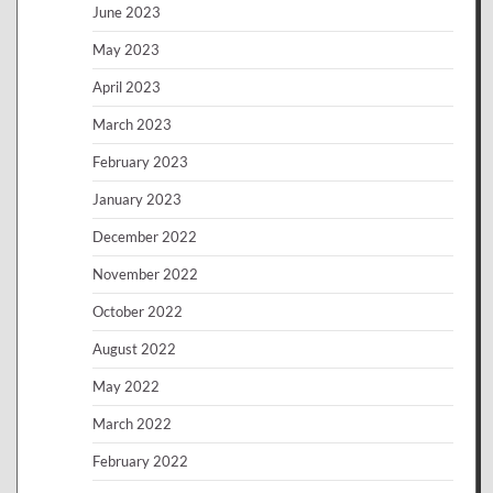
June 2023
May 2023
April 2023
March 2023
February 2023
January 2023
December 2022
November 2022
October 2022
August 2022
May 2022
March 2022
February 2022