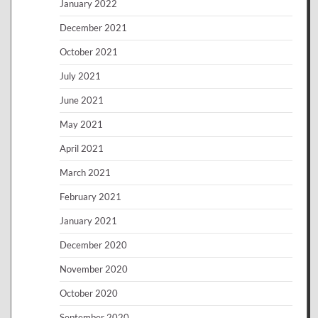
January 2022
December 2021
October 2021
July 2021
June 2021
May 2021
April 2021
March 2021
February 2021
January 2021
December 2020
November 2020
October 2020
September 2020