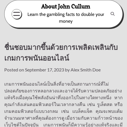
Skip
About John Cullum
to
Learn the gambling facts to double your
content
money
ชื่นชอบมากขึ้นด้วยการเพลิดเพลินกับ
เกมการพนันออนไลน์
Posted on
September 17, 2023
by
Alex Smith Doe
เกมการพนันออนไลน์เป็นสิ่งที่อาจเป็นสถานการณ์ที่ไม่
ปลอดภัยของการหลอกลวงและอาจได้รับความปลอดภัยอย่าง
แท้จริงเมื่อคุณใช้พลังอันน่าทึ่งออกไปในทางใดทางหนึ่ง หาก
คุณกำลังเล่นคอมพิวเตอร์ในเวลากลางคืน เช่น รูเล็ตสด หรือ
เกมคอมพิวเตอร์แบบวงกลม เช่น แบล็คแจ็ค คุณจะพบแต้ม
จำนวนมหาศาลที่คุณต้องการดู เมื่อรวมกับความก้าวหน้าของ
เว็บไซต์ในปัจจุบัน เกมการพนันก็มีความรู้อย่างแท้จริงและมี