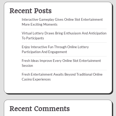
Recent Posts
Interactive Gameplay Gives Online Slot Entertainment
More Exciting Moments
Virtual Lottery Draws Bring Enthusiasm And Anticipation
To Participants
Enjoy Interactive Fun Through Online Lottery
Participation And Engagement
Fresh Ideas Improve Every Online Slot Entertainment
Session
Fresh Entertainment Awaits Beyond Traditional Online
Casino Experiences
Recent Comments