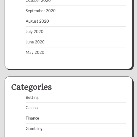
October 2020
September 2020
August 2020
July 2020
June 2020
May 2020
Categories
Betting
Casino
Finance
Gambling