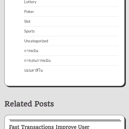
Lottery
Poker
Slot
Sports
Uncategorized
การพนัน
การเล่นการพนัน
บ่อนคาสิโน
Related Posts
Gambling
Fast Transactions Improve User