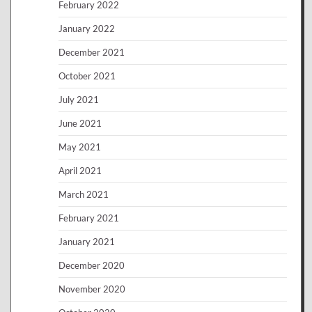
February 2022
January 2022
December 2021
October 2021
July 2021
June 2021
May 2021
April 2021
March 2021
February 2021
January 2021
December 2020
November 2020