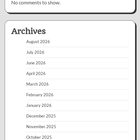
No comments to show.
Archives
August 2026
July 2026
June 2026
April 2026
March 2026
February 2026
January 2026
December 2025
November 2025
October 2025