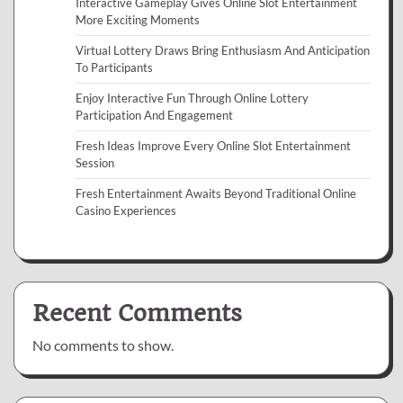
Interactive Gameplay Gives Online Slot Entertainment
More Exciting Moments
Virtual Lottery Draws Bring Enthusiasm And Anticipation
To Participants
Enjoy Interactive Fun Through Online Lottery
Participation And Engagement
Fresh Ideas Improve Every Online Slot Entertainment
Session
Fresh Entertainment Awaits Beyond Traditional Online
Casino Experiences
Recent Comments
No comments to show.