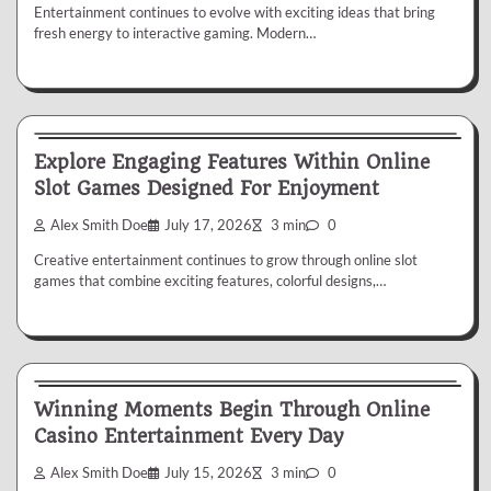
Entertainment continues to evolve with exciting ideas that bring
fresh energy to interactive gaming. Modern…
Casino
Explore Engaging Features Within Online
Slot Games Designed For Enjoyment
Alex Smith Doe
July 17, 2026
3 min
0
Creative entertainment continues to grow through online slot
games that combine exciting features, colorful designs,…
Casino
Winning Moments Begin Through Online
Casino Entertainment Every Day
Alex Smith Doe
July 15, 2026
3 min
0