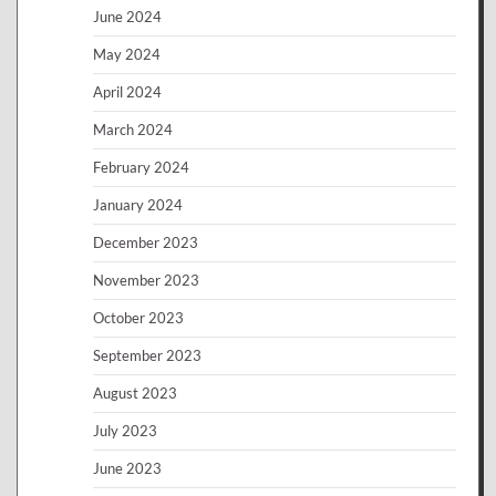
June 2024
May 2024
April 2024
March 2024
February 2024
January 2024
December 2023
November 2023
October 2023
September 2023
August 2023
July 2023
June 2023