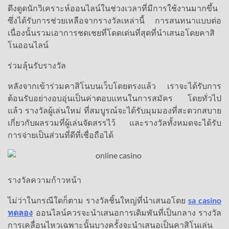
ดึงดูดนักวิเคราะห์ออนไลน์ในช่วงเวลาที่มีการใช้งานมากขึ้น
ซึ่งได้รับการช่วยเหลือจากรางวัลเหล่านี้ การสนทนาแบบต่อ
เนื่องนั้นรวมเอาการชดเชยที่โดดเด่นที่สุดที่นำเสนอโดยคาสิ
โนออนไลน์
ร่วมลุ้นรับรางวัล
หลังจากเข้าร่วมคาสิโนบนเว็บโดยตรงแล้ว เราจะได้รับการ
ต้อนรับอย่างอบอุ่นเป็นค่าตอบแทนในการสมัคร โดยทั่วไป
แล้ว รางวัลผู้เล่นใหม่ ที่สมบูรณ์จะได้รับมุมมองที่สะดวกสบาย
เกี่ยวกับผลรวมที่ผู้เล่นจัดสรรไว้ และรางวัลทั้งหมดจะได้รับ
การจ่ายเป็นส่วนที่ดีที่เชื่อถือได้
รางวัลความก้าวหน้า
ไม่ว่าในกรณีใดก็ตาม รางวัลชิ้นใหญ่ที่นำเสนอโดย
sa casino
ทดลอง
ออนไลน์ควรจะนำเสนอการเดิมพันที่เป็นกลาง รางวัล
การเคลื่อนไหวเฉพาะนั้นบางครั้งจะนำเสนอเป็นคาสิโนเล่น