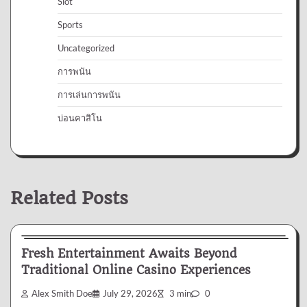
Slot
Sports
Uncategorized
การพนัน
การเล่นการพนัน
บ่อนคาสิโน
Related Posts
Casino
Fresh Entertainment Awaits Beyond
Traditional Online Casino Experiences
Alex Smith Doe
July 29, 2026
3 min
0