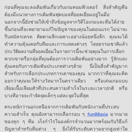
ก่อนที่คุณจะลงเดิมพันเกี่ยวกับเกมคอมพิวเตอร์
สิ่งสำคัญคือ
ต้องมีแนวทางการเดิมพันฟุตบอลที่ยอดเยี่ยมอยู่ในมือ
นอกจากนี้ยังช่วยให้เข้าถึงข้อมูลจากวิดีโอเกมและทีมได้ง่าย
ขึ้นก่อนที่จะพยายามแก้ไขปัญหาของคุณในตอนแรก
ไม่น่าจะ
รีบสมัครเทรด
ติดตามลีกเฉพาะอย่างน้อยหนึ่งลีก
คุณจะได้
ทำความคุ้นเคยกับทีมและการแสดงต่างๆ
โดยธรรมชาติแล้ว
ประวัติผลงานที่ยอดเยี่ยมในรายการนี้จะช่วยคุณในการเลือก
พวกเขาหรือกลุ่มที่คุณต้องการวางเดิมพันอย่างมาก
รู้จักและ
คุ้นเคยกับการเดิมพันประเภทต่างๆด้วย
นี่เป็นสิ่งสำคัญมาก
สำหรับการเลือกประเภทการเดาของคุณ
มากกว่าที่คุณจะคิด
ออกว่าคุณจะให้รางวัลมากในคราวเดียว
หรือเล่นเกมแบบ
เจียมเนื้อเจียมตัวที่ประสบความสำเร็จในระยะเวลาปกติ
หรือ
บางทีอาจจะกำจัดจุดเล็กๆ
แต่ละจุดในที่สุด
ตระหนักว่านอกเหนือจากการเดิมพันกับพนักงานที่ประสบ
fun88asia
ความสำเร็จ
คุณยังสามารถเลือกรอบ
ๆ
มากมาย
ของทุก
ๆ
ทีม
เก็งกำไรในองค์กรจำนวนมากพร้อมกับวิธีแก้
ปัญหาสำหรับทีมต่าง
ๆ
ยิ่งได้รับระดับความยากสูงเท่าใด