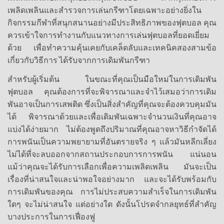
เพลิดเพลินและสำรวจการเล่นกรีฑาโดยเฉพาะอย่างยิ่งใน
กิจกรรมกีฬาที่สนุกสนานอย่างมีประสิทธิภาพของฟุตบอล
คุณ
ควรเข้าใจการทำงานกับแนวทางการเล่นฟุตบอลที่ยอดเยี่ยม
ด้วย
เพื่อทำความคุ้นเคยกับเคล็ดลับและเทคนิคสองสามข้อ
เกี่ยวกับวิธีการ
ได้รับจากการเดิมพันกรีฑา
สำหรับผู้เริ่มต้น
ในขณะที่คุณเป็นมือใหม่ในการเดิมพัน
ฟุตบอล
คุณต้องการที่จะพิจารณาและจำไว้เสมอว่าการเดิม
พันอาจเป็นการเสพติด
ซึ่งเป็นสิ่งสำคัญที่คุณจะต้องควบคุมมัน
ได้
พิจารณาด้วยและเพื่อเดิมพันเฉพาะจำนวนเงินที่คุณอาจ
แบ่งได้ง่ายมาก
ไม่ต้องพูดถึงปริมาณที่คุณอาจหาวิธีกำจัดได้
การพนันเป็นความพยายามที่อันตรายจริง
ๆ
แล้วมันหลีกเลี่ยง
ไม่ได้ที่จะลบออกจากสถานประกอบการการพนัน
แน่นอน
แม้ว่าคุณจะได้รับการเลือกเพื่อความเพลิดเพลิน
มันจะเป็น
เรื่องที่น่าสนใจและน่าพอใจอย่างมาก
และจะได้รับพร้อมกับ
การเดิมพันของคุณ
การไม่ประสบความสำเร็จในการเดิมพัน
ใดๆ
จะไม่น่าสนใจ
แต่อย่างใด
ดังนั้นโปรดจำกลยุทธ์ที่สำคัญ
บางประการในการเฟื่องฟู