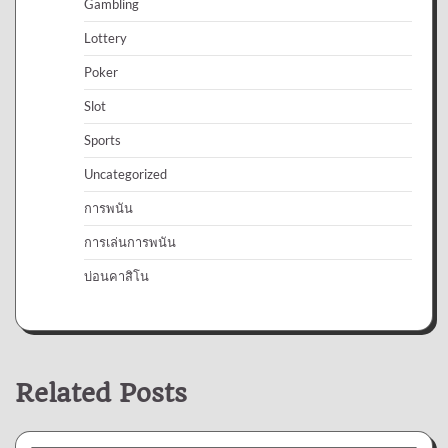
Gambling
Lottery
Poker
Slot
Sports
Uncategorized
การพนัน
การเล่นการพนัน
บ่อนคาสิโน
Related Posts
Casino