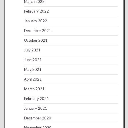
March 2022
February 2022
January 2022
December 2021
October 2021
July 2021
June 2021
May 2021
April 2021
March 2021
February 2021
January 2021
December 2020
November 2020