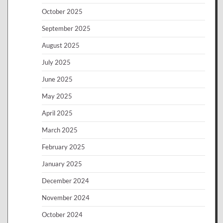
October 2025
September 2025
August 2025
July 2025
June 2025
May 2025
April 2025
March 2025
February 2025
January 2025
December 2024
November 2024
October 2024