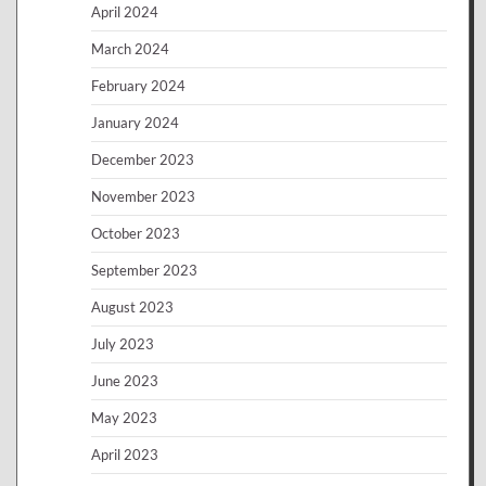
April 2024
March 2024
February 2024
January 2024
December 2023
November 2023
October 2023
September 2023
August 2023
July 2023
June 2023
May 2023
April 2023