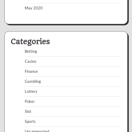
May 2020
Categories
Betting
Casino
Finance
Gambling
Lottery
Poker
Slot
Sports
Uncategorized