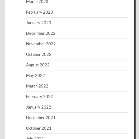
March 2023
February 2023
January 2023
December 2022
November 2022
October 2022
August 2022
May 2022
March 2022
February 2022
January 2022
December 2021
October 2021
July 2021