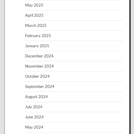
May 2025
April 2025
March 2025
February 2025
January 2025
December 2024
November 2024
October 2024
September 2024
August 2024
July 2024
June 2024
May 2024