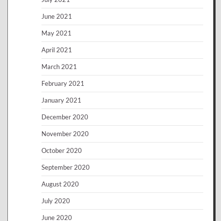
June 2021
May 2021
April 2021
March 2021
February 2021
January 2021
December 2020
November 2020
October 2020
September 2020
August 2020
July 2020
June 2020