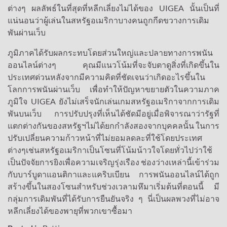
ต่างๆ ผลลัพธ์ในที่สุดที่หลีกเลี่ยงไม่ได้ของ UIGEA นั้นเป็นที่
แน่นอนว่าผู้เล่นในสหรัฐอเมริกาบางคนถูกกีดขวางการเดิม
พันผ่านเว็บ
ภูมิภาคได้รับผลกระทบโดยส่วนใหญ่และปลายทางการพนัน
ออนไลน์ต่างๆ คุณมีแนวโน้มที่จะจับตาดูสิ่งที่เกิดขึ้นใน
ประเทศด่วนหลังจากมีความคิดที่ชัดเจนว่าเกิดอะไรขึ้นใน
โลกการพนันผ่านเว็บ เพื่อทำให้ปัญหาขยายตัวในความภาค
ภูมิใจ UIGEA ยังไม่เสร็จนักเล่นเกมสหรัฐอเมริกาจากการเดิม
พันบนเว็บ การปรับปรุงที่เห็นได้ชัดมีอยู่เมื่อพิจารณาว่ารัฐที่
แตกต่างกันของสหรัฐฯไม่ได้ยกกำลังสองจากบุคคลนั้น ในการ
ปรับเปลี่ยนความก้าวหน้าที่ไม่ยอมลดละที่ใช้โดยประเทศ
ต่างๆเช่นสหรัฐอเมริกาเป็นโซนที่โน้มน้าวใจโดยทั่วไปว่าใช้
เป็นปัจจัยการยิงเพื่อความเจริญรุ่งเรือง ช่องว่างเหล่านี้เข้าร่วม
กับบาร์บูดาแอนติกาและแคริบเบียน การพนันออนไลน์ได้ถูก
สร้างขึ้นในสองโซนสำหรับช่วงเวลามหึมาเริ่มต้นที่ตอนนี้ มี
กลุ่มการเดิมพันที่ได้รับการยืนยันจริง ๆ นี่เป็นผลพวงที่ไม่อาจ
หลีกเลี่ยงได้ของพายุที่พวกเขาซื้อมา