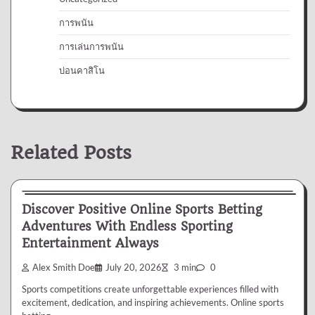
การพนัน
การเล่นการพนัน
บ่อนคาสิโน
Related Posts
Betting
Discover Positive Online Sports Betting
Adventures With Endless Sporting
Entertainment Always
Alex Smith Doe
July 20, 2026
3 min
0
Sports competitions create unforgettable experiences filled with
excitement, dedication, and inspiring achievements. Online sports