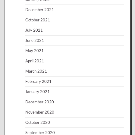
December 2021
October 2021
July 2021
June 2021
May 2021
April 2021
March 2021
February 2021
January 2021
December 2020
November 2020
October 2020
September 2020