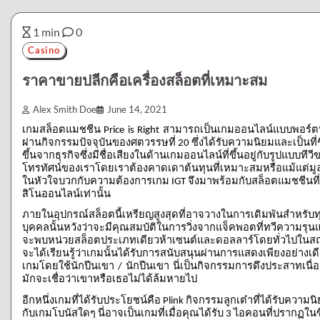
1 min
0
Casino
ราคาขายปลีกคือเครื่องสล็อตที่เหมาะสม
Alex Smith Doe
June 14, 2021
เกมสล็อตแมชชีน
สามารถเป็นเกมออนไลน์แบบพอร์ตที
Price is Right
ผ่านกิจกรรมปัจจุบันของศตวรรษที่
ซึ่งได้รับความนิยมและเป็นท
20
ขึ้นจากธุรกิจซึ่งมีชื่อเสียงในด้านเกมออนไลน์ที่ขึ้นอยู่กับรูปแบบทีวี
โทรทัศน์ของเราโดยเราต้องคาดเดาต้นทุนที่เหมาะสมหรือแม้แต่มูลค่าที
ในหัวใจบวกกับความต้องการเกม
จึงมาพร้อมกับสล็อตแมชชีนที่
IGT
สิโนออนไลน์เท่านั้น
ภายในอุปกรณ์สล็อตนี้เหรียญสูงสุดที่อาจวางในการเดิมพันสำหรับท
บุคคลนั้นหวังว่าจะมีคุณสมบัติในการวิ่งจากแจ็คพอตที่ทวีความรุนแ
จะพบหน่วยสล็อตประเภทเดียวห้าเซนต์และดอลลาร์โดยทั่วไปใน
จะได้เรียนรู้ว่าเกมนั้นได้รับการสนับสนุนผ่านการแสดงเพียงอย่างเด
เกมโดยใช้นักปีนเขา
นักปีนเขา
นี่เป็นกิจกรรมการดึงประสาทเนื
/
มักจะเชื่อว่าเขาหรือเธอไม่ได้ล้มหายไป
อีกหนึ่งเกมที่ได้รับประโยชน์คือ
กิจกรรมลูกเต๋าที่ได้รับความ
Plink
กับเกมโบนัสใดๆ
นี่อาจเป็นเกมที่เมื่อคุณได้รับ
ไอคอนที่ปรากฏในซ
3