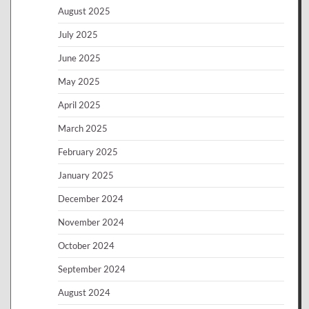
August 2025
July 2025
June 2025
May 2025
April 2025
March 2025
February 2025
January 2025
December 2024
November 2024
October 2024
September 2024
August 2024