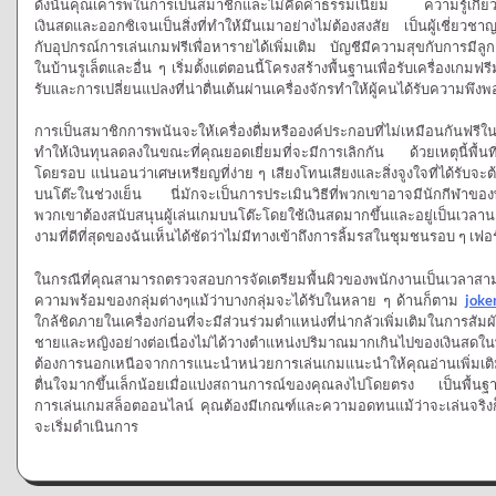
ดังนั้นคุณเคารพในการเป็นสมาชิกและไม่คิดค่าธรรมเนียม ความรู้เกี่ย
เงินสดและออกซิเจนเป็นสิ่งที่ทำให้มึนเมาอย่างไม่ต้องสงสัย เป็นผู้เชี่ยวชา
กับอุปกรณ์การเล่นเกมฟรีเพื่อหารายได้เพิ่มเติม บัญชีมีความสุขกับการม
ในบ้านรูเล็ตและอื่น ๆ เริ่มตั้งแต่ตอนนี้โครงสร้างพื้นฐานเพื่อรับเครื่องเกม
รับและการเปลี่ยนแปลงที่น่าตื่นเต้นผ่านเครื่องจักรทำให้ผู้คนได้รับความพึงพ
การเป็นสมาชิกการพนันจะให้เครื่องดื่มหรือองค์ประกอบที่ไม่เหมือนกันฟรีใ
ทำให้เงินทุนลดลงในขณะที่คุณยอดเยี่ยมที่จะมีการเลิกกัน ด้วยเหตุนี้พื้นท
โดยรอบ แน่นอนว่าเศษเหรียญที่ง่าย ๆ เสียงโทนเสียงและสิ่งจูงใจที่ได้รับจะต้
บนโต๊ะในช่วงเย็น นี่มักจะเป็นการประเมินวิธีที่พวกเขาอาจมีนักกีฬาของพวก
พวกเขาต้องสนับสนุนผู้เล่นเกมบนโต๊ะโดยใช้เงินสดมากขึ้นและอยู่เป็นเวล
งามที่ดีที่สุดของฉันเห็นได้ชัดว่าไม่มีทางเข้าถึงการลิ้มรสในชุมชนรอบ ๆ เฟ
ในกรณีที่คุณสามารถตรวจสอบการจัดเตรียมพื้นผิวของพนักงานเป็นเวลาสาม
ความพร้อมของกลุ่มต่างๆแม้ว่าบางกลุ่มจะได้รับในหลาย ๆ ด้านก็ตาม
joke
ใกล้ชิดภายในเครื่องก่อนที่จะมีส่วนร่วมตำแหน่งที่น่ากลัวเพิ่มเติมในการสัมผ
ชายและหญิงอย่างต่อเนื่องไม่ได้วางตำแหน่งปริมาณมากเกินไปของเงินสด
ต้องการนอกเหนือจากการแนะนำหน่วยการเล่นเกมแนะนำให้คุณอ่านเพิ่มเติมเกี่
ตื่นใจมากขึ้นเล็กน้อยเมื่อแบ่งสถานการณ์ของคุณลงไปโดยตรง เป็นพื้นฐ
การเล่นเกมสล็อตออนไลน์ คุณต้องมีเกณฑ์และความอดทนแม้ว่าจะเล่นจริงก็ต
จะเริ่มดำเนินการ