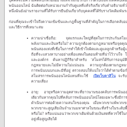
พนันออนไลน์ ฉันติดต่อกับหน่วยงานกำกับดูแลที่แท้จริงเกี่ยวกับคำอธิบายทั
หนึ่งฉันยังอ่านรายงานที่ได้รับการยืนยันเกี่ยวกับบุคคลที่ได้รับรางวัลเดิมพั
ก่อนที่คุณจะเข้าใจถึงความเข้มข้นและกฎพื้นฐานที่สำคัญในการเลือกคลับออนไล
และวิธีการที่เหมาะสม
ความน่าเชื่อถือ: จุดแรกและใหญ่ที่สุดในการประกันสโมสรการ
พลังงานและเงินหรือไม่? ความถูกต้องตามกฎหมายหรือจุดคุณภ
พนันสองแห่งที่เชื่อในการทำให้เข้าใจผิดและดูแลลูกค้าหรือผู้เล่น
ถือที่จะแสวงหาบางอย่างเพื่อแสดงในตอนท้ายที่น่าไว้วางใจ 
และองค์กร ค้นหาปฏิกิริยาสำหรับ ‘สโมสรได้รับการอนุมัติแ
กฎหมายและไม่มีความไม่แน่นอน ความถูกต้องตามกฎหมายข
การพนันบนบกและมีที่อยู่ ตรวจสอบให้แน่ใจว่าได้ทำตามข้อ
สโมสรการพนันออนไลน์แทนที่จะใช้
เปิดเว็บคาสิโน
จะรับป
ความเสี่ยง
อายุ: อายุหรือความอุตสาหะที่ยาวนานของคลับการพนันอ
เดียวกันหากคุณไปที่คลับการพนันออนไลน์โดยเฉพาะซึ่งมีการเตร
ดำเนินการต่อด้วยความสนใจของคุณ เมื่อพวกเขาแพ้พวกเขาจะเดิม
พวกเขาจะสูญเสียเงินจำนวนมหาศาลในขณะที่สร้างในระดับพื้
หรือไม่? หรือแน่นอนว่าพวกเขาเดิมพันด้วยเงินสดที่ควรใช้ในก
อยู่เพื่อสูญเสียได้