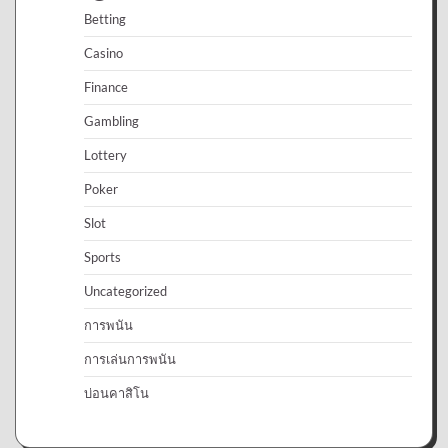
Betting
Casino
Finance
Gambling
Lottery
Poker
Slot
Sports
Uncategorized
การพนัน
การเล่นการพนัน
บ่อนคาสิโน