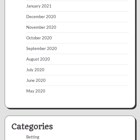
January 2021
December 2020
November 2020
October 2020
September 2020
August 2020
July 2020
June 2020
May 2020
Categories
Betting