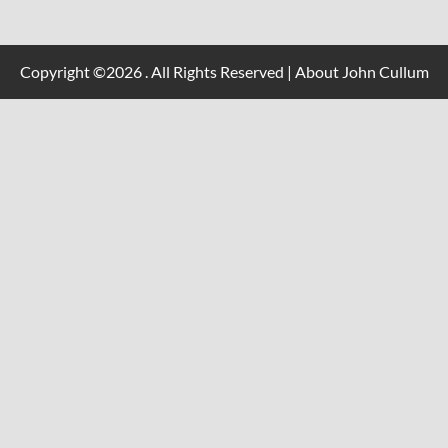
Copyright ©2026 . All Rights Reserved | About John Cullum