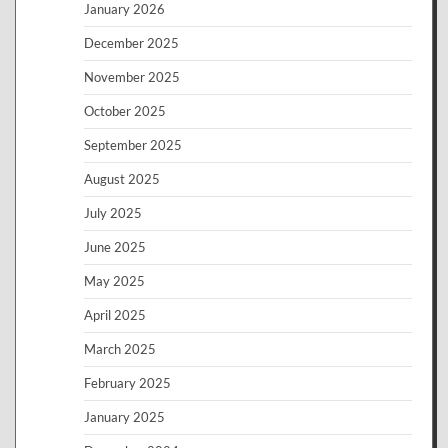
January 2026
December 2025
November 2025
October 2025
September 2025
August 2025
July 2025
June 2025
May 2025
April 2025
March 2025
February 2025
January 2025