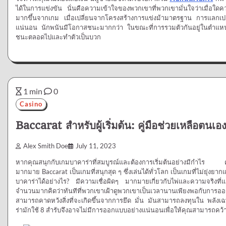
ได้ในการแข่งขัน นั่นคือความเข้าใจของพวกเขาที่พวกเขามั่นใจว่าเมื่อใดควรเพ
มากขึ้นจากเกม เมื่อเปลี่ยนจากโครงสร้างการแข่งม้ามาตรฐาน การแลกเปลี
แน่นอน นักพนันมีโอกาสชนะมากกว่า ในขณะที่การรวมตัวกันอยู่ในตำแหน่ง
ชนะตลอดไปและทำตัวเป็นบวก
1 min
0
Casino
Baccarat สำหรับผู้เริ่มต้น: คู่มือช่วยเหลือตนเอง
Alex Smith Doe
July 11, 2023
หากคุณสนุกกับเกมบาคาร่าที่สมบูรณ์และต้องการเริ่มต้นอย่างมีกำไร ค
มากมาย Baccarat เป็นเกมที่สนุกสุด ๆ ซึ่งเล่นได้ทั่วโลก เป็นเกมที่ไม่ยุ่งย
บาคาร่าได้อย่างไร? มีความเชื่อผิดๆ มากมายเกี่ยวกับไพ่และความจริงที่
จำนวนมากคิดว่าทันทีที่พวกเขาเฝ้าดูพวกเขาเป็นเวลานานเพียงพอกั
สามารถคาดหวังสิ่งที่จะเกิดขึ้นจากการยึด มั่น มันสามารถลงทุนใน พลั
ร่ามักใช้ 8 สำรับจึงอาจไม่มีการออกแบบอย่างแน่นอนเพื่อให้คุณสามารถคว้า