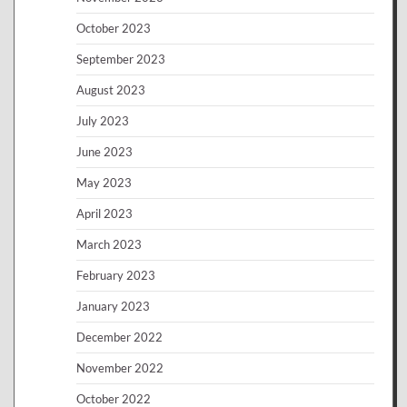
October 2023
September 2023
August 2023
July 2023
June 2023
May 2023
April 2023
March 2023
February 2023
January 2023
December 2022
November 2022
October 2022