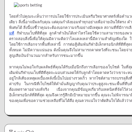
โดยทั่วไปคุณจะเห็นว่าการบ่นโดยใช้การประเมินหรือวิทยาศาสตร์เพื่อคำ
เดียว สิ่งนี้อาจมีผลกับคุณ แต่คุณกำลังยอมทำทุกอย่างเพื่อจ่ายเงินให้ตรง คำบ
พิเศษได้ สิ่งนี้บ่งชี้ว่าคุณจะต้องบอกความจริงอย่างมีเหตุผล สถานที่ที่มีการเลื
แท้
กีฬาบนเว็บที่ดีที่สุด ลูกค้าทำเงินได้เท่าไหร่โดยใช้ความสามารถของพ
ตรวจสอบสิ่งนี้เพื่อให้คุณมีความคิดว่าโลแคลเหล่านี้มีความสำคัญเพียงใด ให
โดยใช้การเลือกจากพื้นที่เหล่านี้ การต่อสู้เดิมพันกีฬาอิเล็กทรอนิกส์ที่ดี
ทั้งหมด ไม่มีความแน่นอน ดังนั้นคุณจึงไม่สามารถคาดหวังที่จะชนะโดยจ่ายจ
สูญเสียเงินจำนวนมากสำหรับการชนะมากขึ้น
หากคุณไม่พอใจกับผลลัพธ์ที่คุณได้รับเมื่อนึกถึงการเลือกของเว็บไซต์ ในที่สุ
เดิมพันกีฬาบนเว็บที่ดีที่สุดจะมอบส่วนลดให้กับลูกค้าโดยคาดหวังว่าเขาจะหมดก
อยู่ใกล้เคียงเหตุผลเบื้องหลังนี้เป็นไปอย่างรวดเร็ว หากไซต์สามารถบรรลุสิ่งท
ค่าปรับ ในกรณีที่เว็บไซต์ให้คำมั่นสัญญากับคุณว่าประตูสูงจะชนะพื้นที่ทึบ
ต้องลดราคาอย่างแท้จริง เนื่องจากคุณมีข้อมูลเกี่ยวกับเทคนิคที่จัดไว้ล่วงห
อิเล็กทรอนิกส์ที่ดีที่สุด คุณจึงควรรู้สึกมีเป้าหมายมากขึ้น คุณจะไม่พิจารณา
ของคุณเพื่อขอความช่วยเหลือที่ไม่ได้สื่อ คุณควรแน่ใจว่าตัดสินใจได้แล้วว่