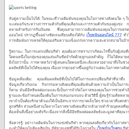
จับคู่ความเป็นไปได้: ในขณะที่วางเดิมพันของคุณในโอกาสทางสังคมใด ๆ ในกา
จะเสมอกันระหว่างการรวมตัวกันที่คุณเลือกและการรวมตัวกันของคู่แข่ง กา
หลายสำหรับการรับเงินสด ซึ่งคุณสามารถวางเดิมพันของคุณในการเทรดเด
ออนไลน์ ปรากฏขึ้นอย่างชัดเจนเทียบเคียงได้กับ
เว็บพนันออนไลน์ 777
ทั่ว
การเดิมพันการเทรดให้คุณเสริมความแข็งแกร่งจากความสะดวกสบายในบ้
รู้สถานะ: ในการแลกเปลี่ยนกีฬา คุณต้องการทราบว่าเกิดอะไรขึ้นกับผู้เล่นท
ใดคนหนึ่งในกลุ่มของคุณเล่นเกินขีดจำกัดด้วยลูกบอลสำคัญ ก็ไม่ได้หม
ยิ่งไปกว่านั้น การคาดหวังว่าผู้เล่นคนใดคนหนึ่งจะล้มเหลวอย่างน่าทึ่งในช่ว
ผลลัพธ์ที่เป็นไปได้ของคุณ เนื่องจากทุกอย่างขึ้นอยู่กับว่าแต่ละโอกาสทางสัง
ข้อมูลเพิ่มเติม: คุณเพิ่มผลลัพธ์ที่เป็นไปได้ในการแลกเปลี่ยนกีฬาที่น่าทึ
ข้อมูลเกี่ยวกับเกม กิจกรรมทางสังคมที่คุณเดิมพันด้วยความจำเป็นในการเล
ก็ตาม มันมีอิทธิพลต่อเกมและนี่เป็นการจำกัดโอกาสของคุณในการช่วยทำเงินผ
ฐานและข้อกำหนดเบื้องต้นในการเล่นเกมจนจบ ด้วยวิธีนี้ ผู้สมรู้ร่วมคิดห
เขาจำเป็นต้องรักษาตัวเองให้เป็นอิสระจากการบาดเจ็บใดๆ ช่วงเวลาที่แตกต่
ลูกฟรีคิก ส่วนหนึ่งส่วนใดจากโอกาสทางสังคมที่น่ากลัวอาจทำร้ายบุคคลที
ต้องเห็นสิ่งนี้อย่างแท้จริง เนื่องจากสิ่งนี้มีอิทธิพลต่อผลลัพธ์และมูลค่าที่คุณว
ข้อควรรู้: อย่าวางเดิมพันในการแข่งขันกีฬา หากคุณสงสัยเกี่ยวกับโอกาสทา
จะทำให้คุณไม่ต้องเสียเงิน มีผู้ขายเอซที่ได้รับโอกาสใน
เว็บพนันเว็บตรง
กีฬ