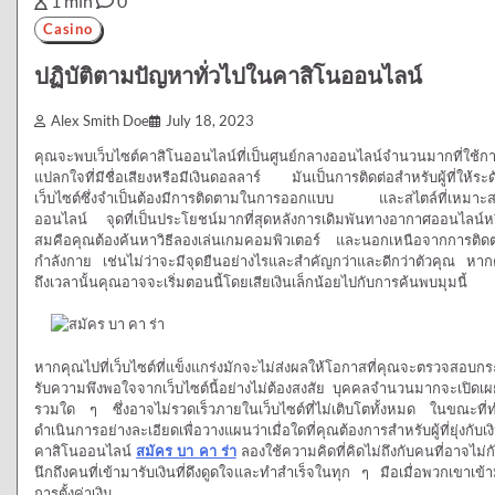
1 min
0
Casino
ปฏิบัติตามปัญหาทั่วไปในคาสิโนออนไลน์
Alex Smith Doe
July 18, 2023
คุณจะพบเว็บไซต์คาสิโนออนไลน์ที่เป็นศูนย์กลางออนไลน์จำนวนมากที่ใช้การต
แปลกใจที่มีชื่อเสียงหรือมีเงินดอลลาร์ มันเป็นการติดต่อสำหรับผู้ที่ให้ระด
เว็บไซต์ซึ่งจำเป็นต้องมีการติดตามในการออกแบบ และสไตล์ที่เหมาะสมเ
ออนไลน์ จุดที่เป็นประโยชน์มากที่สุดหลังการเดิมพันทางอากาศออนไลน์หรือใ
สมคือคุณต้องค้นหาวิธีลองเล่นเกมคอมพิวเตอร์ และนอกเหนือจากการติดตามว
กำลังกาย เช่นไม่ว่าจะมีจุดยืนอย่างไรและสำคัญกว่าและดีกว่าตัวคุณ หากคุ
ถึงเวลานั้นคุณอาจจะเริ่มตอนนี้โดยเสียเงินเล็กน้อยไปกับการค้นพบมุมนี้
หากคุณไปที่เว็บไซต์ที่แข็งแกร่งมักจะไม่ส่งผลให้โอกาสที่คุณจะตรวจสอบกร
รับความพึงพอใจจากเว็บไซต์นี้อย่างไม่ต้องสงสัย บุคคลจำนวนมากจะเปิด
รวมใด ๆ ซึ่งอาจไม่รวดเร็วภายในเว็บไซต์ที่ไม่เติบโตทั้งหมด ในขณะที่ทำ
ดำเนินการอย่างละเอียดเพื่อวางแผนว่าเมื่อใดที่คุณต้องการสำหรับผู้ที่ยุ่
คาสิโนออนไลน์
สมัคร บา คา ร่า
ลองใช้ความคิดที่คิดไม่ถึงกับคนที่อาจไม่
นึกถึงคนที่เข้ามารับเงินที่ดึงดูดใจและทำสำเร็จในทุก ๆ มือเมื่อพวกเขาเข
การตั้งค่าเงิน