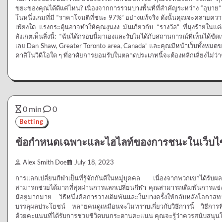
ขยะของคุณได้ดีแค่ไหน? เนื่องจากการรวมบางพื้นที่ที่สำคัญระหว่าง “อุบาย”
โนหนึ่งเกมที่มี “ราคาโจมตีที่ชนะ 97%” อย่างแท้จริง ดังนั้นคุณจะคลายความเ
เพียงใด แรงกระตุ้นอาจทำให้คุณงุนงง มันเกี่ยวกับ “รางวัล” ที่มุ่งร้ายในแต่ล
สังเกตเห็นสิ่งนี้: “ฉันได้กรอบนี้มาเองและรับไม่ได้กับสถานการณ์ที่เห็นได
เลย Dan Shaw, Greater Toronto area, Canada” และคุณมีหน้าเว็บทั้งหมดของ
คาสิโนวิดีโอใด ๆ ที่อาศัยการยอมรับในตลาดประเภทนี้จะต้องหลีกเลี่ยงไม่ว่า
0 min
0
Betting
ข้อกำหนดเฉพาะและไฮไลท์ของการชนะในเว็บไซต
Alex Smith Doe
July 18, 2023
การแลกเปลี่ยนกีฬาเป็นที่รู้จักกันดีในหมู่บุคคล เนื่องจากพวกเขาได
สามารถช่วยได้มากที่สุดผ่านการแลกเปลี่ยนกีฬา คุณสามารถเดิมพันการแข่งขั
มีอยู่มากมาย วิธีหนึ่งคือการวางเดิมพันและในบางครั้งให้กลับหลังโอกาสทางสัง
บรรลุผลประโยชน์ หลายคนดูเหมือนจะไม่ทราบเกี่ยวกับวิธีการนี้ วิธีการที่
ด้วยคะแนนที่ได้รับการช่วยชีวิตบนกระดานคะแนน คุณจะรู้ว่าควรสนับสนุ