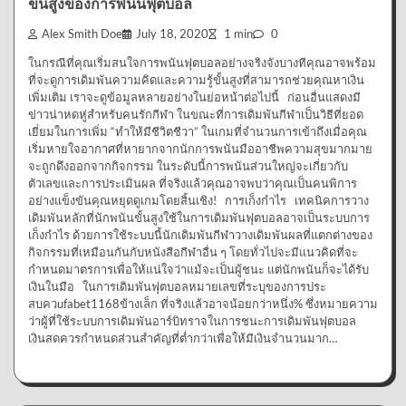
ขั้นสูงของการพนันฟุตบอล
Alex Smith Doe
July 18, 2020
1 min
0
ในกรณีที่คุณเริ่มสนใจการพนันฟุตบอลอย่างจริงจังบางทีคุณอาจพร้อม
ที่จะดูการเดิมพันความคิดและความรู้ขั้นสูงที่สามารถช่วยคุณหาเงิน
เพิ่มเติม เราจะดูข้อมูลหลายอย่างในย่อหน้าต่อไปนี้ ก่อนอื่นแสดงมี
ข่าวน่าหดหู่สำหรับคนรักกีฬา ในขณะที่การเดิมพันกีฬาเป็นวิธีที่ยอด
เยี่ยมในการเพิ่ม “ทำให้มีชีวิตชีวา” ในเกมที่จำนวนการเข้าถึงเมื่อคุณ
เริ่มหายใจอากาศที่หายากจากนักการพนันมืออาชีพความสุขมากมาย
จะถูกดึงออกจากกิจกรรม ในระดับนี้การพนันส่วนใหญ่จะเกี่ยวกับ
ตัวเลขและการประเมินผล ที่จริงแล้วคุณอาจพบว่าคุณเป็นคนพิการ
อย่างแข็งขันคุณหยุดดูเกมโดยสิ้นเชิง! การเก็งกำไร เทคนิคการวาง
เดิมพันหลักที่นักพนันขั้นสูงใช้ในการเดิมพันฟุตบอลอาจเป็นระบบการ
เก็งกำไร ด้วยการใช้ระบบนี้นักเดิมพันกีฬาวางเดิมพันผลที่แตกต่างของ
กิจกรรมที่เหมือนกันกับหนังสือกีฬาอื่น ๆ โดยทั่วไปจะมีแนวคิดที่จะ
กำหนดมาตรการเพื่อให้แน่ใจว่าแม้จะเป็นผู้ชนะ แต่นักพนันก็จะได้รับ
เงินในมือ ในการเดิมพันฟุตบอลหมายเลขที่ระบุของการประ
สบควufabet1168ข้างเล็ก ที่จริงแล้วอาจน้อยกว่าหนึ่ง% ซึ่งหมายความ
ว่าผู้ที่ใช้ระบบการเดิมพันอาร์บิทราจในการชนะการเดิมพันฟุตบอล
เงินสดควรกำหนดส่วนสำคัญที่ต่ำกว่าเพื่อให้มีเงินจำนวนมาก…
การพนัน