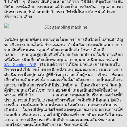
ไปได้จริง
ๆ
ที่จะลดเงินที่คุณหามาได้ยาก
วิธีที่ง่ายที่สุดในการเล่น
กีฬาการพนันคือการคาดเดาแม้ว่าจะเป็นการป้องกัน
คุณสามารถ
ค้นพบการอยู่กับคำแนะนำกิจกรรมกีฬาที่เป็นประโยชน์แม้ว่าจะ
สร้างความเสี่ยง
จะไม่พบลูกบอลทั้งหมดของคุณในตะกร้า
การลื่นไถลเป็นส่วนสำคัญ
ของกิจกรรมออนไลน์อย่างแน่นอน
ดังนั้นยังคงปลอดภัยเสมอ
การ
รวมเงินทั้งหมดของคุณเข้ากับความเสี่ยงไม่ใช่ทางเลือกที่
ฉลาด
หากคุณสูญเสียเงินที่ได้มาอย่างยากลำบากในอีกทางเลือก
หนึ่งในการฝันเกี่ยวกับแจ็คพอตคุณอาจอยู่นอกเหนือเกมออนไลน์
เริ่มต้นด้วยรายได้น้อยมากและการพักผ่อนใน
SA Gaming VIP
กิจกรรมทั่วไปอาจเป็นทางเลือกที่สมเหตุสมผลมากกว่า
แนวทางการ
ดำเนินการนี้จะปูทางไปสู่ที่ยิ่งใหญ่กว่าจะเป็นผู้ชนะ
เรียน
ข้อมูล
เกี่ยวกับเกมอินเทอร์เน็ตของคุณเป็นสิ่งสำคัญมาก
จากนั้นคุณก็อาจ
ถูกระบุว่าเป็นนักการพนันที่มีประสิทธิภาพ
เป็นคนวิเคราะห์
วัดกลุ่ม
ผู้เข้าร่วมและเงื่อนไขการเล่นอย่างสม่ำเสมอเป็นอย่างดีเพื่อสร้าง
ทางออกที่มีกำไร
คุณสามารถพูดคุยกับกรีฑาบางอย่างที่มี
ประสบการณ์เกี่ยวกับแนวคิดกรีฑาหรือการเดิมพันที่มีคุณสมบัติใน
การซื้อความคุ้นเคยกับเกมทั้งหมดพร้อมกับความสามารถในการ
เดิมพัน
ในกรณีที่คุณเก่งเรื่องตัวเลขคุณอาจมาจากสถานการณ์ที่
ยอดเยี่ยมเพื่อค้นหาว่าคุณได้ปฏิบัติตามที่จะย้ายถิ่นฐานหรือไม่
คุณ
อาจคาดการณ์ถึงการสาธิตนักกีฬาของคุณและผลลัพธ์ของเกม
ออนไลน์ของคุณโดยคิดถึงการสาธิตก่อนหน้านี้