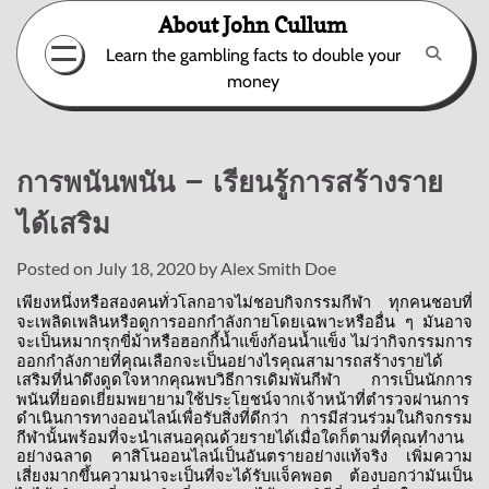
Skip
About John Cullum
to
Learn the gambling facts to double your
content
money
การพนันพนัน – เรียนรู้การสร้างราย
ได้เสริม
Posted on
July 18, 2020
by
Alex Smith Doe
เพียงหนึ่งหรือสองคนทั่วโลกอาจไม่ชอบกิจกรรมกีฬา
ทุกคนชอบที่
จะเพลิดเพลินหรือดูการออกกำลังกายโดยเฉพาะหรืออื่น
ๆ
มันอาจ
จะเป็นหมากรุกขี่ม้าหรือฮอกกี้น้ำแข็งก้อนน้ำแข็ง
ไม่ว่ากิจกรรมการ
ออกกำลังกายที่คุณเลือกจะเป็นอย่างไรคุณสามารถสร้างรายได้
เสริมที่น่าดึงดูดใจหากคุณพบวิธีการเดิมพันกีฬา
การเป็นนักการ
พนันที่ยอดเยี่ยมพยายามใช้ประโยชน์จากเจ้าหน้าที่ตำรวจผ่านการ
ดำเนินการทางออนไลน์เพื่อรับสิ่งที่ดีกว่า
การมีส่วนร่วมในกิจกรรม
กีฬานั้นพร้อมที่จะนำเสนอคุณด้วยรายได้เมื่อใดก็ตามที่คุณทำงาน
อย่างฉลาด
คาสิโนออนไลน์เป็นอันตรายอย่างแท้จริง
เพิ่มความ
เสี่ยงมากขึ้นความน่าจะเป็นที่จะได้รับแจ็คพอต
ต้องบอกว่ามันเป็น