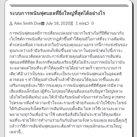
ระบบการพนันฟุตบอลที่ยิ่งใหญ่ที่สุดได้อย่างไร
Alex Smith Doe
July 18, 2020
1 min
0
การพนันฟุตบอลมีการเปลี่ยนแปลงอย่างมากในช่วงไม่กี่ปีที่ผ่านมากับ
เว็บไซต์การพนันที่อาจปรากฏตัวขึ้นทำให้คุณมีโอกาสที่จะวางเดิมพัน
ตำแหน่งเพื่อความสะดวกในบ้านของคุณเอง นอกจากนี้การแข่งขันของ
คุณระหว่างเจ้ามือรับแทงก็เพิ่มขึ้นอย่างมาก ในย่อหน้าต่อไปนี้เราจะ
กล่าวถึงแนวคิดหลายประการเพื่อช่วยคุณค้นหาขั้นตอนการเดิมพัน
ฟุตบอลที่ดีที่สุด สิ่งแรกที่คุณต้องเรียนรู้คือไม่มีระบบการพนันไม่ว่ามัน
จะฉลาดแค่ไหนที่จะทำให้คุณมีรายได้อย่างรวดเร็ว ทุกกระบวนการ
เดียวที่อ้างว่าเป็นขยะ แทนที่จะเป็นระบบการพนันฟุตบอลในอุดมคติ
ควรค่อย ๆ ทำให้คุณทำเงินซ้ำแล้วซ้ำอีกสอนให้คุณมากขึ้นและส่ง
เสริมกลยุทธ์และวิธีการของคุณ การพนันฟุตบอลที่ดีที่สุดควรมีความ
เสี่ยงเพียงเล็กน้อย (ผู้ที่จะไม่ปล่อยให้คุณต้องเจอกับปัญหาใหญ่หลวง
เมื่อไฟไหม้เดิมพัน) และให้เจ้ามือรับพนันดำเนินการส่วนใหญ่ ควรตรง
ไปตรงมาเพื่อทำความเข้าใจและรวมเข้าด้วยกันและนำไปใช้ประโยชน์
ได้กับอินเทอร์เน็ตหรือการเดิมพันแบบดั้งเดิม ไม่ควรใช้เวลาและความ
พยายามทุกวันเพื่อนำมาใช้ แต่เหนือสิ่งอื่นใดมันจะช่วยให้คุณเพียง
พอที่จะช่วยให้การทำงานร่วมกันกับมันตามจังหวะของคุณ ตอนนี้คุณรู้
แล้วว่าวิธีการเดิมพันฟุตบอลจะต้องทำรายการคุณลักษณะส่วนใหญ่
เหล่านี้…