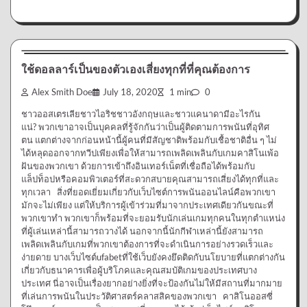
การพนัน
ใช้ดอลลาร์เป็นของตัวเองเสี่ยงทุกที่ที่คุณต้องการ
Alex Smith Doe
July 18, 2020
1 min
0
ชาวออสเตรเลียชาวไอริชชาวอังกฤษและชาวแคนาดามีอะไรกัน
แน่? พวกเขาอาจเป็นบุคคลที่รู้จักกันว่าเป็นผู้ติดตามการพนันที่อุทิศ
ตน แตกต่างจากก่อนหน้านี้ผู้คนที่มีสัญชาติพร้อมกับเชื้อชาติอื่น ๆ ไม่
ได้หลุดออกจากทวีปเพียงเพื่อให้สามารถเพลิดเพลินกับเกมคาสิโนเพ้อ
ฝันของพวกเขา ด้วยการเข้าถึงอินเทอร์เน็ตที่เชื่อถือได้พร้อมกับ
แล็ปท็อปหรือคอมพิวเตอร์ที่สะดวกสบายคุณสามารถเสี่ยงได้ทุกที่และ
ทุกเวลา สิ่งที่ยอดเยี่ยมเกี่ยวกับเว็บไซต์การพนันออนไลน์คือพวกเขา
มักจะไม่เพียง แต่ให้บริการผู้เข้าร่วมที่มาจากประเทศเดียวกันขณะที่
พวกเขาทำ พวกเขาก็พร้อมที่จะยอมรับนักเล่นเกมทุกคนในทุกตำแหน่ง
ที่ผู้เล่นเหล่านี้สามารถวางได้ นอกจากนี้นักกีฬาเหล่านี้ยังสามารถ
เพลิดเพลินกับเกมที่พวกเขาต้องการที่จะดำเนินการอย่างรวดเร็วและ
ง่ายดาย บางเว็บไซต์ufabetที่ใช้เว็บยังคงยึดติดกับนโยบายที่แตกต่างกัน
เกี่ยวกับธนาคารเพื่อผู้บริโภคและคุณสมบัติเกมของประเทศบาง
ประเทศ นี่อาจเป็นเรื่องยากอย่างยิ่งที่จะป้องกันไม่ให้มีสถานที่มากมาย
ที่เล่นการพนันในประวัติศาสตร์คลาสสิคของพวกเขา คาสิโนออสซี่