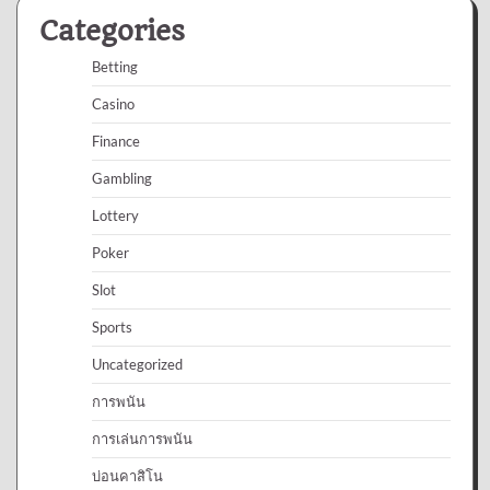
Categories
Betting
Casino
Finance
Gambling
Lottery
Poker
Slot
Sports
Uncategorized
การพนัน
การเล่นการพนัน
บ่อนคาสิโน