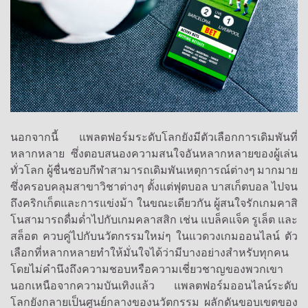
นอกจากนี้ แพลตฟอร์มระดับโลกยังมีตัวเลือกการเดิมพันที่
หลากหลาย ซึ่งตอบสนองความสนใจอันหลากหลายของผู้เล่น
ทั่วโลก ผู้ชื่นชอบกีฬาสามารถเดิมพันเหตุการณ์ต่างๆ มากมาย
ซึ่งครอบคลุมสาขาวิชาต่างๆ ตั้งแต่ฟุตบอล บาสเก็ตบอล ไปจน
ถึงคริกเก็ตและการแข่งม้า ในขณะเดียวกัน ผู้สนใจรักเกมคาสิ
โนสามารถดื่มด่ำไปกับเกมคลาสสิก เช่น แบล็คแจ็ค รูเล็ต และ
สล็อต ควบคู่ไปกับนวัตกรรมใหม่ๆ ในแวดวงเกมออนไลน์ ตัว
เลือกที่หลากหลายทำให้มั่นใจได้ว่ามีบางอย่างสำหรับทุกคน
โดยไม่คำนึงถึงความชอบหรือความเชี่ยวชาญของพวกเขา
นอกเหนือจากความบันเทิงแล้ว แพลตฟอร์มออนไลน์ระดับ
โลกยังกลายเป็นศูนย์กลางของนวัตกรรม ผลักดันขอบเขตของ