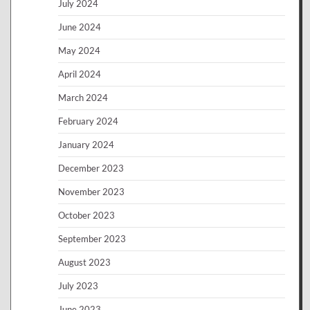
July 2024
June 2024
May 2024
April 2024
March 2024
February 2024
January 2024
December 2023
November 2023
October 2023
September 2023
August 2023
July 2023
June 2023