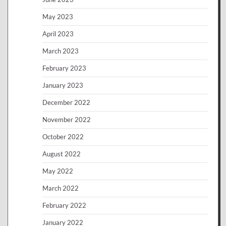
May 2023
April 2023
March 2023
February 2023
January 2023
December 2022
November 2022
October 2022
August 2022
May 2022
March 2022
February 2022
January 2022