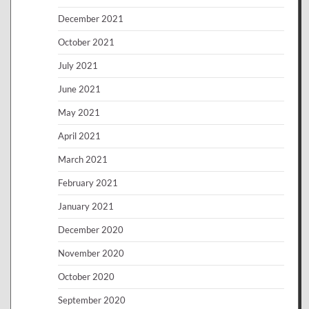
December 2021
October 2021
July 2021
June 2021
May 2021
April 2021
March 2021
February 2021
January 2021
December 2020
November 2020
October 2020
September 2020