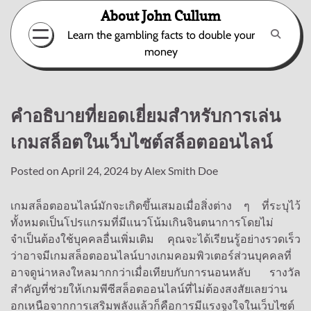
Skip
About John Cullum
to
Learn the gambling facts to double your
content
money
คำอธิบายที่ยอดเยี่ยมสำหรับการเล่น
เกมสล็อตในเว็บไซต์สล็อตออนไลน์
Posted on
April 24, 2024
by
Alex Smith Doe
เกมสล็อตออนไลน์มักจะเกิดขึ้นเสมอเมื่อสิ่งต่าง ๆ ที่ระบุไว้
ทั้งหมดเป็นโปรแกรมที่มีแนวโน้มเกินจินตนาการโดยไม่
จำเป็นต้องใช้บุคคลอื่นเพิ่มเติม คุณจะได้เรียนรู้อย่างรวดเร็ว
ว่าอาจมีเกมสล็อตออนไลน์บางเกมคอมพิวเตอร์ส่วนบุคคลที่
อาจดูน่าหลงใหลมากกว่าเมื่อเทียบกับการนอนหลับ รางวัล
สำคัญที่ช่วยให้เกมพีซีสล็อตออนไลน์ที่ไม่ต้องสงสัยเลยว่าน
อกเหนือจากการเสริมพลังแล้วก็คือการมีแรงจูงใจในเว็บไซต์