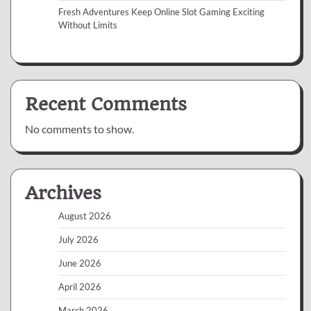
Fresh Adventures Keep Online Slot Gaming Exciting
Without Limits
Recent Comments
No comments to show.
Archives
August 2026
July 2026
June 2026
April 2026
March 2026