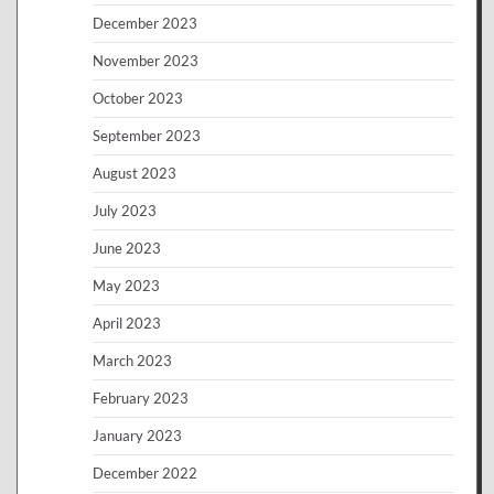
December 2023
November 2023
October 2023
September 2023
August 2023
July 2023
June 2023
May 2023
April 2023
March 2023
February 2023
January 2023
December 2022