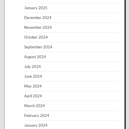
January 2025
December 2024
November 2024
October 2024
September 2024
August 2024
July 2024
June 2024
May 2024
April 2024
March 2024
February 2024
January 2024