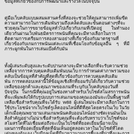
ข้อมูลที่เกี่ยวข้องกับการพัฒนาและรางวัลในปัจจุบัน
คู่มือเว็บคลับแบบผสมผสานครั้งที่สองจะช่วยให้คุณสามารถเพิ่มขีด
ความสามารถในการเดิมพันรวมถึงเคล็ดลับและขั้นตอนต่างๆที่จะ
ช่วยคุณในการขยายข้อมูลทั่วไปเกี่ยวกับเกมที่เปิดอยู่
ในทำนอง
เดียวกันผ่านเว็บพันธมิตรการพนันที่คุณจะมีทางเลือกในการ
ติดตามการเตรียมการสองสามอย่างที่เกี่ยวข้องกับมาตรฐานที่
เกี่ยวข้องกับเกมการพนันแต่ละเกมที่เชื่อมโยงกับข้อมูลอื่น
ๆ
ที่มี
ภาระผูกพันในการเล่นแบ๊งค์กับมัน
ทั้งผู้เล่นระดับสูงและระดับปานกลางจะมีทางเลือกที่จะรับความช่วย
เหลือจากการควบคุมคลับเดิมพันบนเว็บ
การกำหนดค่าภาพรวมของ
คลับเป็นข้อมูลที่สำคัญที่สุดที่เกี่ยวข้องกับการควบคุมคลับเดิม
พัน
การทดสอบเหล่านี้ให้ข้อมูลเชิงลึกที่ยอมรับได้เกี่ยวกับความช่วย
เหลือของลูกค้าและคุณภาพของเกมที่ระบุกับเว็บคลับของวันที่
ปัจจุบัน
ในกรณีที่คุณอยู่ในช่องทางสำหรับเว็บไซต์สโมสรการพนัน
ที่จะเพิ่มพลังให้กับรูปแบบการเล่นเกมของคุณเองมันจะเป็นพื้นฐานที่
เหลือเชื่อสำหรับคุณที่จะได้รับ
ผู้เล่นใหม่จะมีทางเลือกในการ
W88
ใช้ประโยชน์จากเว็บไซต์รูเล็ตออนไลน์ที่ดีที่สุดโดยตรงในเว็บ
ในวัย
เด็กเมื่อคุณพยายามเล่นเกมพนันคลับออนไลน์อย่างชัดเจนมันเป็น
สิ่งสำคัญอย่างไม่น่าเชื่อสำหรับคุณที่จะต้องรับทราบว่าเว็บไซต์ของ
สโมสรใดที่ไม่เชื่อมต่อถึงจะเป็นเว็บไซต์ที่ยอดเยี่ยมนี่อาจเป็น
แผนการที่ยอดเยี่ยมที่สุดที่ฉันเห็นอยู่ตลอดเวลาในเว็บไซต์ที่โดด
เด่นของฉันเอง
เว็บมีกลเม็ดที่มีมายาวนานการชี้แจงที่น่าทึ่งและการ