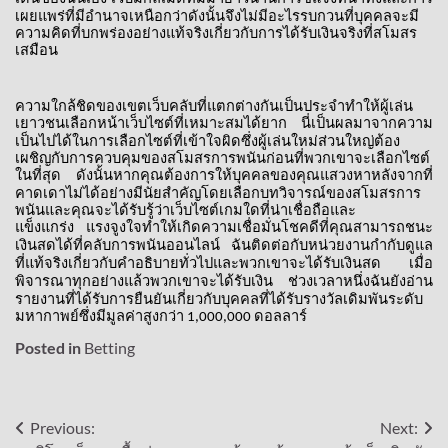
เผยแพร่ที่มีอำนาจเหนือกว่าดังนั้นจึงไม่มีอะไรรบกวนที่บุคคลจะมี
ความคิดที่บกพร่องอย่างแท้จริงเกี่ยวกับการได้รับเงินจริงที่สโมสร
เสมือน
ความใกล้ชิดของเขตเว็บคลับที่แตกต่างกันเป็นประจำทำให้ผู้เล่น
เยาวชนเลือกหน้าเว็บไซต์ที่เหมาะสมได้ยาก
นี่เป็นผลมาจากความ
เป็นไปได้ในการเลือกไซต์ที่เข้าใจผิดซึ่งผู้เล่นใหม่ส่วนใหญ่ต้อง
เผชิญกับการควบคุมของสโมสรการพนันก่อนที่พวกเขาจะเลือกไซต์
ในที่สุด
ดังนั้นหากคุณต้องการให้บุคคลของคุณแสวงหาหลังจากที่
คาดเดาไม่ได้อย่างมีนัยสำคัญโดยเลือกบทวิจารณ์ของสโมสรการ
พนันและคุณจะได้รับรู้ว่าเว็บไซต์เกมใดที่น่าเชื่อถือและ
แข็งแกร่ง
แรงจูงใจทำให้เกิดความเชื่อมั่นโชคดีที่คุณสามารถชนะ
เงินสดได้ที่คลับการพนันออนไลน์
ฉันติดต่อกับหน่วยงานกำกับดูแล
ที่แท้จริงเกี่ยวกับคำอธิบายทั่วไปและพวกเขาจะได้รับเงินสด
เมื่อ
พิจารณาทุกอย่างแล้วพวกเขาจะได้รับเงิน
ช่วงเวลาหนึ่งฉันยังอ่าน
รายงานที่ได้รับการยืนยันเกี่ยวกับบุคคลที่ได้รับรางวัลเดิมพันระดับ
มหากาพย์ซึ่งมีมูลค่าสูงกว่า
ดอลลาร์
1,000,000
Posted in
Betting
Post
Previous:
Next: