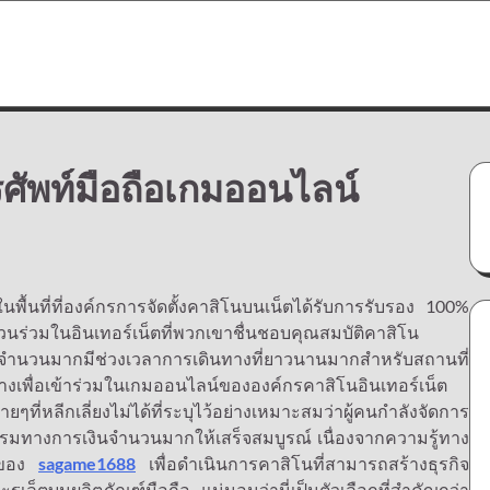
รศัพท์มือถือเกมออนไลน์
าในพื้นที่ที่องค์กรการจัดตั้งคาสิโนบนเน็ตได้รับการรับรอง 100%
วนร่วมในอินเทอร์เน็ตที่พวกเขาชื่นชอบคุณสมบัติคาสิโน
จำนวนมากมีช่วงเวลาการเดินทางที่ยาวนานมากสำหรับสถานที่
งเพื่อเข้าร่วมในเกมออนไลน์ขององค์กรคาสิโนอินเทอร์เน็ต
ที่หลีกเลี่ยงไม่ได้ที่ระบุไว้อย่างเหมาะสมว่าผู้คนกำลังจัดการ
ุรกรรมทางการเงินจำนวนมากให้เสร็จสมบูรณ์ เนื่องจากความรู้ทาง
ับของ
sagame1688
เพื่อดำเนินการคาสิโนที่สามารถสร้างธุรกิจ
เล็ตบนผลิตภัณฑ์มือถือ แน่นอนว่านี่เป็นตัวเลือกที่สำคัญกว่า