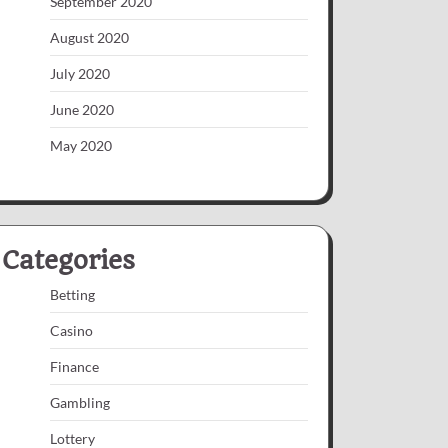
September 2020
August 2020
July 2020
June 2020
May 2020
Categories
Betting
Casino
Finance
Gambling
Lottery