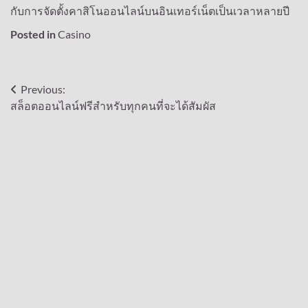
กับการจัดตั้งคาสิโนออนไลน์บนอินเทอร์เน็ตเป็นเวลาหลายปี
Posted in
Casino
Post
Previous:
สล็อตออนไลน์ฟรีสำหรับทุกคนที่จะได้สัมผัส
navigation