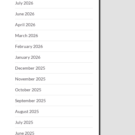
July 2026
June 2026
April 2026
March 2026
February 2026
January 2026
December 2025
November 2025
October 2025
September 2025
August 2025
July 2025
June 2025