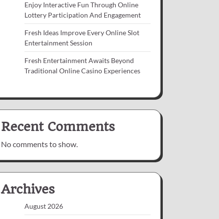
Enjoy Interactive Fun Through Online
Lottery Participation And Engagement
Fresh Ideas Improve Every Online Slot
Entertainment Session
Fresh Entertainment Awaits Beyond
Traditional Online Casino Experiences
Recent Comments
No comments to show.
Archives
August 2026