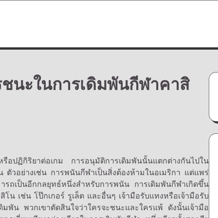
าการชนะในการเดิมพันกีฬาคาสิ
หรือปฏิกิริยาต่อเกม การอนุมัติการเดิมพันนั้นแตกต่างกันไปใน
 ตัวอย่างเช่น การพนันกีฬาเป็นสิ่งต้องห้ามในอเมริกา แต่แพร่
เป็นอีกกลยุทธ์หนึ่งสำหรับการพนัน การเดิมพันกีฬาเกิดขึ้น
 เช่น โป๊กเกอร์ รูเล็ต และอื่นๆ เจ้ามือรับแทงหรือเจ้ามือรับ
ดิมพัน พวกเขาตัดสินใจว่าใครจะชนะและใครแพ้ ดังนั้นเจ้ามือ