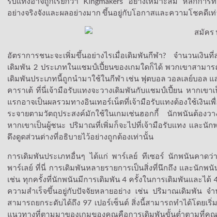
รับแทงอาจถูกเรียกว่า Kingmakers อย่างเหมาะสม หลักการที่ยอด
อย่างจริงจังและผลอย่างมาก ขึ้นอยู่กับโอกาสและความโชคดีเท่า
อัตราการชนะจะเพิ่มขึ้นอย่างไรเมื่อเดิมพันกีฬา? จำนวนเงินที่สำ
เดิมพัน 2 ประเภทในแชมป์เปี้ยนของเกมใดก็ได้ พวกเขาสามาร
เดิมพันประเภทนี้ถูกนำมาใช้ในกีฬา เช่น ฟุตบอล วอลเลย์บอล แ
คาราเต้ ที่นี่เจ้ามือรับแทงจะวางเดิมพันกับแชมป์เปี้ยน หากเขาเ
แรกอาจเป็นผลรวมทางอินเทอร์เน็ตที่เจ้ามือรับแทงต้องใช้เงิน
ระจายตามวัตถุประสงค์มักใช้ในเกมเช่นฮอกกี้ นักพนันต้องวาง
หากเขาเป็นผู้ชนะ ปริมาณที่เพิ่มก็จะไปที่เจ้ามือรับแทง และ
ดึงดูดส่วนต่างที่อธิบายไว้อย่างถูกต้องเท่านั้น
การเดิมพันประเภทอื่นๆ ได้แก่ พาร์เลย์ ทีเซอร์ นักพนันคาดว
พาร์เลย์ ที่นี่ การเดิมพันหลายรายการเป็นสิ่งที่นึกถึง และนั
เช่น ทุกครั้งที่นักพนันมีการเดิมพัน 4 ครั้งในการเดิมพันและไ
ความสำเร็จขึ้นอยู่กับปัจจัยหลายอย่าง เช่น ปริมาณเดิมพั
สามารถยกระดับได้ถึง 97 เปอร์เซ็นต์ สิ่งนี้สามารถทำได้โดยเริ
แนวทางที่ตามมาของเกมของคุณคือการเดิมพันขั้นต่ำตามที่คุณ