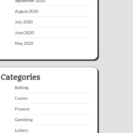
September 2020
August 2020
July 2020
June 2020
May 2020
Categories
Betting
Casino
Finance
Gambling
Lottery