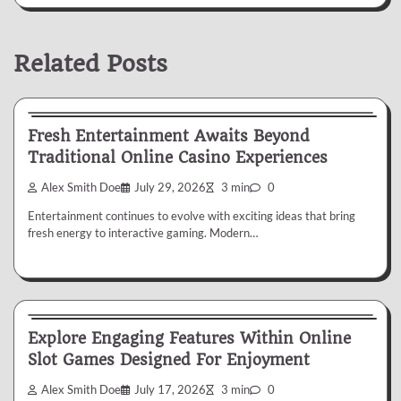
Related Posts
Casino
Fresh Entertainment Awaits Beyond
Traditional Online Casino Experiences
Alex Smith Doe
July 29, 2026
3 min
0
Entertainment continues to evolve with exciting ideas that bring
fresh energy to interactive gaming. Modern…
Casino
Explore Engaging Features Within Online
Slot Games Designed For Enjoyment
Alex Smith Doe
July 17, 2026
3 min
0