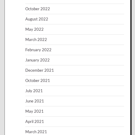
October 2022
August 2022
May 2022
March 2022
February 2022
January 2022
December 2021
October 2021
July 2021
June 2021
May 2021
April 2021
March 2021