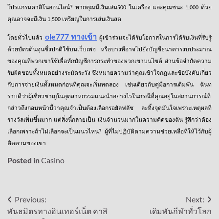
โปรแกรมคาสิโนออนไลน์
หากคุณมีเงินเล่น
ในเครื่อง
และคุณชนะ
ด้วย
?
500
1,000
คุณอาจจะมีเงิน
เหรียญในการเล่นเงินสด
1,500
ole777 ทางเข้า
โดยทั่วไปแล้ว
ผู้เข้าร่วมจะได้รับโอกาสในการได้รับเงินที่รับรู้
ด้วยบัตรต้นทุนซึ่งปกติใช้บนเว็บเพจ
หรือบางทีอาจไปยังบัญชีธนาคารงบประมาณ
ของคุณที่พวกเขาใช้เพื่อหักบัญชีการกระทำของพวกเขาบนไซต์
อ่านข้อจำกัดความ
รับผิดชอบทั้งหมดอย่างระมัดระวัง
ซึ่งหมายความว่าคุณเข้าใจกฎและข้อบังคับเกี่ยว
กับการจ่ายเงินทั้งหมดก่อนที่คุณจะเริ่มทดลอง
เช่นเดียวกับคู่มือการเดิมพัน
ฉันท
ราบดีว่าผู้เชี่ยวชาญในอุตสาหกรรมแนะนำอย่างไรในกรณีที่คุณอยู่ในสถานการณ์ที่
กล่าวถึงก่อนหน้านี้ว่าคุณจำเป็นต้องเลือกรอยัลฟลัช
ละทิ้งจุดมั่นใจเพราะเหตุผลที่
รางวัลเพิ่มขึ้นมาก
แต่สิ่งนี้กลายเป็น
เงินจำนวนมากในความคิดของฉัน
รู้สึกว่าต้อง
เลือกเพราะถ้าไม่เลือกจะเป็นแนวไหน
ผู้ที่ไม่ปฏิบัติตามความช่วยเหลือที่ให้ไว้กับผู้
?
ติดตามของเขา
Posted in
Casino
Post
Previous:
Next:
พันธมิตรทางอินเทอร์เน็ต คาสิ
เดิมพันกีฬาทั่วโลก