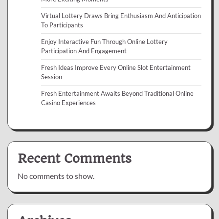
Virtual Lottery Draws Bring Enthusiasm And Anticipation
To Participants
Enjoy Interactive Fun Through Online Lottery
Participation And Engagement
Fresh Ideas Improve Every Online Slot Entertainment
Session
Fresh Entertainment Awaits Beyond Traditional Online
Casino Experiences
Recent Comments
No comments to show.