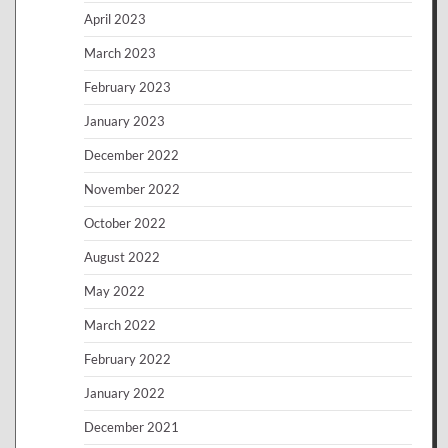
April 2023
March 2023
February 2023
January 2023
December 2022
November 2022
October 2022
August 2022
May 2022
March 2022
February 2022
January 2022
December 2021