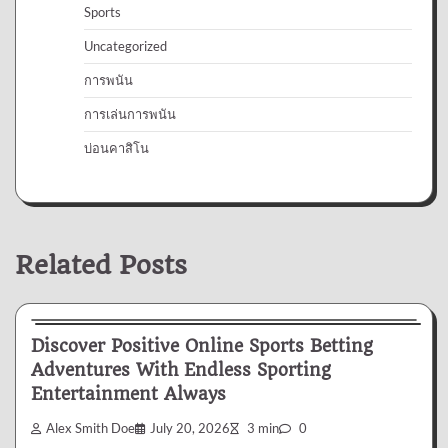
Sports
Uncategorized
การพนัน
การเล่นการพนัน
บ่อนคาสิโน
Related Posts
Betting
Discover Positive Online Sports Betting
Adventures With Endless Sporting
Entertainment Always
Alex Smith Doe
July 20, 2026
3 min
0