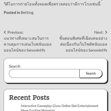
วิดีโอการถ่ายโอนทั้งหมดเพื่อตรวจสอบว่ามีการโกงเช่นนี้
Posted in
Betting
Post
Previous:
Next:
แนวทางที่เหมาะสมในการ
ขั้นตอนพิเศษที่เฉียบคมอย่าง
navigation
ควบคุมการเล่นเว็บพนันบอล
ต่อเนื่องกับเว็บไซต์พนันบอล
ออนไลน์ของ Sanook69s
ออนไลน์ของ Sanook69s
Search
Search
Recent Posts
Interactive Gameplay Gives Online Slot Entertainment
More Exciting Moments