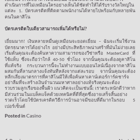
ดำเนินการที่ไม่เหมือนใครอย่างเห็นได้ชัดทำให้ได้รับรางวัลใหญ่ใน
แต่ละ
บัตรเครดิตที่ติดตามพนักงานได้หายไปพร้อมกับหลายพัน
1.
คนในคาสิโน
บัตรเครดิตใบเดียวสามารถเพิ่มได้หรือไม่
?
เยี่ยมมาก
เงินหลายหมื่นดูเหมือนจะยอดเยี่ยม
ฉันจะเริ่มใช้งาน
!
–
บัตรธนาคารได้อย่างไร
อย่างมีประสิทธิภาพน่าเศร้าที่มันไม่ง่ายเลย
เริ่มต้นคุณจะต้องค้นหาความสามารถของวีซ่าหรือ
ที่
MasterCard
ใช้แท็บ
ซึ่งจะถือว่าใกล้
ชั่วโมง
จากนั้นคุณจะต้องดูคาสิโน
40-50
ที่แท้จริง
กระบวนการนี้จะไม่ทำงานแบบออนไลน์เนื่องจากคาสิโน
ผสมกันที่ลานกลางแจ้งทันทีหลังจากแต่ละรอบ
จากนั้นคุณจะต้อง
หลีกเลี่ยงมาตรการที่คาสิโนมีให้เพื่อค้นหาเคาน์เตอร์การ์ดชาร์จ
อย่าลืมที่จะสร้างเงินจำนวนมหาศาลอย่างแท้จริงคุณจะต้อง
รวบรวมลูกเรือของพื้นผิว
แนวคิดจะเป็นเช่นนี้
เราตระหนักดีว่าหาก
:
มีส่วนร่วมในแบล็คแจ็คด้วยเทคนิคที่ดีที่สุดซึ่งอาจเสร็จสิ้นอย่าง
รวดเร็วโดยใช้บัตรเครดิตวิธีการบ้านอาจมีขอบที่ดีมากในรอบ
5
เปอร์เซ็นต์
Posted in
Casino