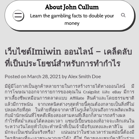
Skip
About John Cullum
to
Learn the gambling facts to double your
content
money
เว็บไซต์Imiwin ออนไลน์ – เคล็ดลับ
ที่เป็นประโยชน์สำหรับการทำกำไร
Posted on
March 28, 2021
by
Alex Smith Doe
มีผู้มีโอกาสเป็นลูกค้าหลายรายในการสร้างรายได้ทางออนไลน์
มี
การโฆษณาออกจากรายการของคุณใน
และ
มีการ
Craigslist
eBay
หาเลี้ยงชีพเหมือนการตลาดแบบ
สินค้าและโดยธรรมชาติ
Affiliate
แล้วมีการพนัน
จากเทคนิคต่างๆสุดท้ายนี้คุณต้องกลายเป็นสิ่งที่ไม่
ปลอดภัยที่สุด
ในท้ายที่สุดจากคาสิโนรูเล็ตไปจนถึงการเพลิดเพลิน
กับม้านักพนันที่โชคดีเพียงสองสามคนที่เลือกก็สามารถสร้างผล
กำไรที่สม่ำเสมอได้ตลอดเวลา
แชมป์เปี้ยนของแท้อาจจะเลิกเล่นใน
ระหว่างวันโดยทั่วไปจะทำหน้าที่เป็นเจ้ามือรับแทงและคาสิโน
แต่
มักจะเป็นเช่นนั้นจริงหรือ
แน่นอนว่าในช่วงเวลาร่วมสมัยนี้ต้องมี
?
ใครสักคนที่จะเอาชนะพวกเขาได้
ดีใช่
บิดาของแชมป์คาสิโนร่วม
?