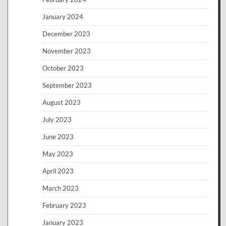
January 2024
December 2023
November 2023
October 2023
September 2023
August 2023
July 2023
June 2023
May 2023
April 2023
March 2023
February 2023
January 2023