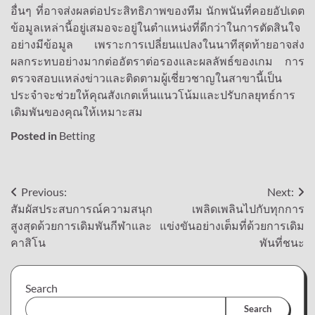
อื่นๆ ที่อาจส่งผลต่อประสิทธิภาพของทีม นักพนันที่คอยอัปเดต
ข้อมูลเหล่านี้อยู่เสมอจะอยู่ในตำแหน่งที่ดีกว่าในการตัดสินใจ
อย่างมีข้อมูล เพราะการเปลี่ยนแปลงในนาทีสุดท้ายอาจส่ง
ผลกระทบอย่างมากต่ออัตราต่อรองและผลลัพธ์ของเกม การ
ตรวจสอบแหล่งข่าวและติดตามผู้เชี่ยวชาญในสาขานี้เป็น
ประจำจะช่วยให้คุณสังเกตเห็นแนวโน้มและปรับกลยุทธ์การ
เดิมพันของคุณให้เหมาะสม
Posted in
Betting
Post
Previous:
Next:
สัมผัสประสบการณ์ความสนุก
เพลิดเพลินไปกับทุกการ
navigation
สูงสุดด้วยการเดิมพันกีฬาและ
แข่งขันอย่างเต็มที่ด้วยการเดิม
คาสิโน
พันที่ชนะ
Search
Search