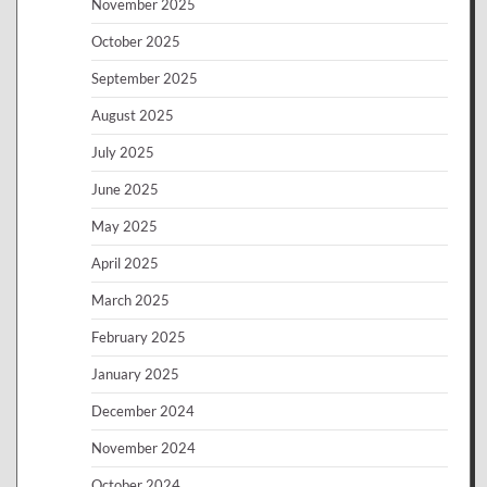
November 2025
October 2025
September 2025
August 2025
July 2025
June 2025
May 2025
April 2025
March 2025
February 2025
January 2025
December 2024
November 2024
October 2024