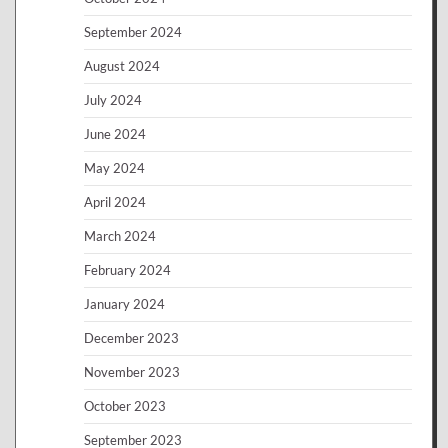
September 2024
August 2024
July 2024
June 2024
May 2024
April 2024
March 2024
February 2024
January 2024
December 2023
November 2023
October 2023
September 2023