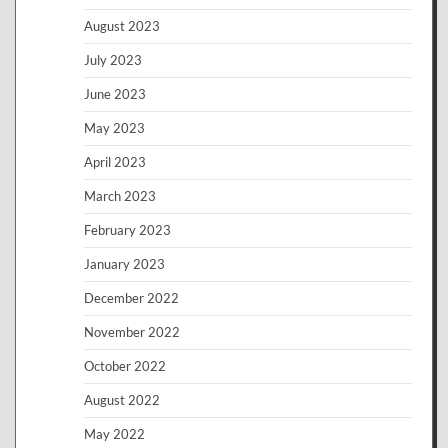
August 2023
July 2023
June 2023
May 2023
April 2023
March 2023
February 2023
January 2023
December 2022
November 2022
October 2022
August 2022
May 2022