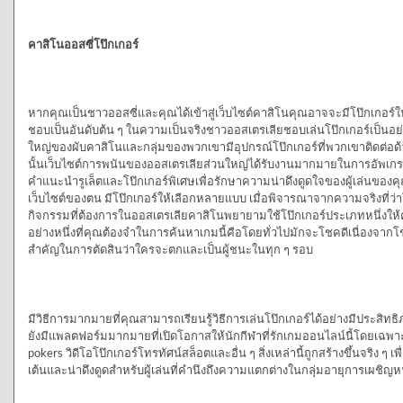
คาสิโนออสซี่โป๊กเกอร์
หากคุณเป็นชาวออสซี่และคุณได้เข้าสู่เว็บไซต์คาสิโนคุณอาจจะมีโป๊กเกอร์ใน
ชอบเป็นอันดับต้น ๆ ในความเป็นจริงชาวออสเตรเลียชอบเล่นโป๊กเกอร์เป็นอย่
ใหญ่ของผับคาสิโนและกลุ่มของพวกเขามีอุปกรณ์โป๊กเกอร์ที่พวกเขาติดต่อด้ว
นั้นเว็บไซต์การพนันของออสเตรเลียส่วนใหญ่ได้รับงานมากมายในการอัพเก
คำแนะนำรูเล็ตและโป๊กเกอร์พิเศษเพื่อรักษาความน่าดึงดูดใจของผู้เล่นของค
เว็บไซต์ของตน มีโป๊กเกอร์ให้เลือกหลายแบบ เมื่อพิจารณาจากความจริงที่ว่าโ
กิจกรรมที่ต้องการในออสเตรเลียคาสิโนพยายามใช้โป๊กเกอร์ประเภทหนึ่งให้ค
อย่างหนึ่งที่คุณต้องจำในการค้นหาเกมนี้คือโดยทั่วไปมักจะโชคดีเนื่องจาก
สำคัญในการตัดสินว่าใครจะตกและเป็นผู้ชนะในทุก ๆ รอบ
มีวิธีการมากมายที่คุณสามารถเรียนรู้วิธีการเล่นโป๊กเกอร์ได้อย่างมีประสิทธ
ยังมีแพลตฟอร์มมากมายที่เปิดโอกาสให้นักกีฬาที่รักเกมออนไลน์นี้โดยเฉพาะ 
pokers วิดีโอโป๊กเกอร์โทรทัศน์สล็อตและอื่น ๆ สิ่งเหล่านี้ถูกสร้างขึ้นจริง ๆ เพ
เต้นและน่าดึงดูดสำหรับผู้เล่นที่คำนึงถึงความแตกต่างในกลุ่มอายุการเผชิญ