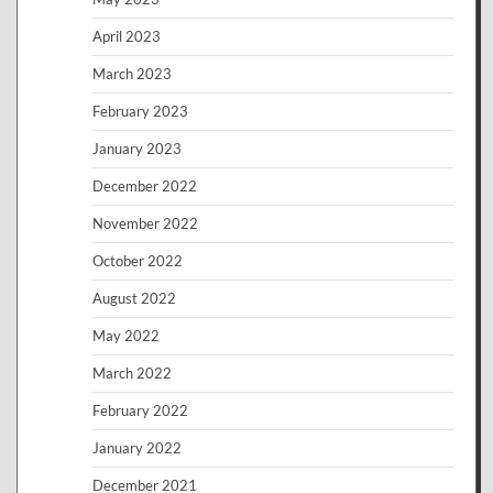
April 2023
March 2023
February 2023
January 2023
December 2022
November 2022
October 2022
August 2022
May 2022
March 2022
February 2022
January 2022
December 2021