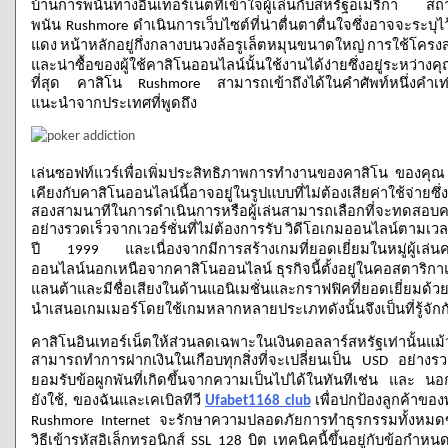
บ้านการพนันทางอินเทอร์เน็ตที่เข้าใจผู้เล่นกับสหรัฐอเมริกา
สถ
พนัน
ดำเนินการเว็บไซต์ที่น่าตื่นตาตื่นใจซึ่งอาจจะระบุ
Rushmore
แดง
หน้าหลักอยู่กึ่งกลางบนวงล้อรูเล็ตหมุนขนาดใหญ่
การใช้โครงสร
และน่าซื้อของผู้ใช้คาสิโนออนไลน์นั้นใช้งานได้ง่ายซึ่งอยู่ระหว่างคุณ
ที่สุด
คาสิโน
สามารถเข้าถึงได้ในคำศัพท์หนึ่งคำเท่า
Rushmore
แนะนำจากประเทศที่พูดถึง
เล่นซอฟท์แวร์เพื่อเพิ่มประสิทธิภาพการทำงานของคาสิโน
ของคุณ
เคียงกับคาสิโนออนไลน์นี้อาจอยู่ในรูปแบบที่ไม่ต้องเสียค่าใช้จ่ายซึ
สองสามนาทีในการดำเนินการหรือผู้เล่นสามารถเลือกที่จะทดสอ
อย่างรวดเร็วจากเวอร์ชั่นที่ไม่ต้องการรับ
วิดีโอเกมออนไลน์ตามเวลา
ปี
และเนื่องจากมีการสร้างเกมที่ยอดเยี่ยมในหมู่ผู้เล่
1999
ออนไลน์นอกเหนือจากคาสิโนออนไลน์
ธุรกิจนี้ตั้งอยู่ในคอสตาร
แลนต้าและมีชื่อเสียงในด้านแอนิเมชั่นและกราฟฟิคที่ยอดเยี่ยมด้ว
นำเสนอเกมเมอร์โดยใช้เกมหลากหลายประเภทดังนั้นจึงเป็นที่รู้จักก
คาสิโนอินเทอร์เน็ตให้ส่วนลดเฉพาะในเงินดอลลาร์สหรัฐเท่านั้นแม้ว่า
สามารถทำการฝากเงินในเกือบทุกสิ่งที่จะเปลี่ยนเป็น
อย่างรว
USD
ยอมรับข้อผูกพันที่เกิดขึ้นจากความเป็นไปได้ในทันทีเช่น
และ
นอก
ยังใช้
ของฉันและเคเบิลทีวี
เพื่อปกป้องลูกค้าขอ
,
Ufabet1168 club
จะรักษาความปลอดภัยการทำธุรกรรมทั้งหมดข
Rushmore Internet
วิธีเข้ารหัสอิเล็กทรอนิกส์
บิต
เทคนิคนี้ขึ้นอยู่กับข้อกำ
SSL 128