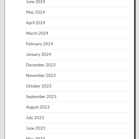
June 2024
May 2024
April 2024
March 2024
February 2024
January 2024
December 2023
November 2023
October 2023
September 2023
August 2023
July 2023
June 2023
May 2023