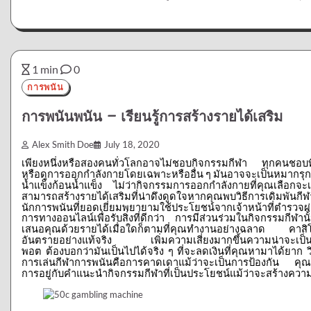
1 min
0
การพนัน
การพนันพนัน – เรียนรู้การสร้างรายได้เสริม
Alex Smith Doe
July 18, 2020
เพียงหนึ่งหรือสองคนทั่วโลกอาจไม่ชอบกิจกรรมกีฬา
ทุกคนชอบที
หรือดูการออกกำลังกายโดยเฉพาะหรืออื่น
ๆ
มันอาจจะเป็นหมากรุกขี
น้ำแข็งก้อนน้ำแข็ง
ไม่ว่ากิจกรรมการออกกำลังกายที่คุณเลือกจะ
สามารถสร้างรายได้เสริมที่น่าดึงดูดใจหากคุณพบวิธีการเดิมพันกีฬ
นักการพนันที่ยอดเยี่ยมพยายามใช้ประโยชน์จากเจ้าหน้าที่ตำรวจ
การทางออนไลน์เพื่อรับสิ่งที่ดีกว่า
การมีส่วนร่วมในกิจกรรมกีฬานั
เสนอคุณด้วยรายได้เมื่อใดก็ตามที่คุณทำงานอย่างฉลาด
คาสิ
อันตรายอย่างแท้จริง
เพิ่มความเสี่ยงมากขึ้นความน่าจะเป็น
พอต
ต้องบอกว่ามันเป็นไปได้จริง
ๆ
ที่จะลดเงินที่คุณหามาได้ยาก
ว
การเล่นกีฬาการพนันคือการคาดเดาแม้ว่าจะเป็นการป้องกัน
คุ
การอยู่กับคำแนะนำกิจกรรมกีฬาที่เป็นประโยชน์แม้ว่าจะสร้างความเ