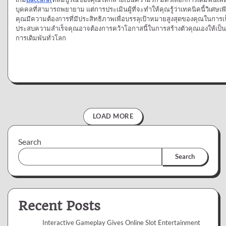
บุคคลที่สามารถพยายาม แต่การประเมินผู้ที่จะทำให้คุณรู้ว่าเทคนิคนี้วิเศษเพ
คุณมีความต้องการที่มีประสิทธิภาพเพื่อบรรลุเป้าหมายสูงสุดของคุณในการเป
ประสบความสำเร็จคุณอาจต้องการคว้าโอกาสนี้ในการสร้างตัวคุณเองให้เป็นผ
การเดิมพันทั่วโลก
LOAD MORE
Search
Search
Recent Posts
Interactive Gameplay Gives Online Slot Entertainment