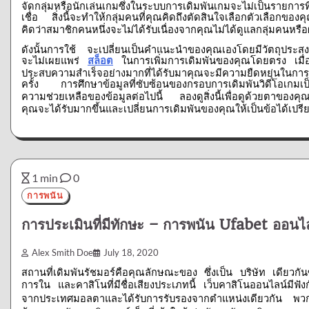
จัดกลุ่มหรือนักเล่นเกมซึ่งในระบบการเดิมพันเกมจะไม่เป็นรายการที
เชื่อ
สิ่งนี้จะทำให้กลุ่มคนที่คุณคิดถึงตัดสินใจเลือกตัวเลือกของ
คิดว่าสมาชิกคนหนึ่งจะไม่ได้รับเนื่องจากคุณไม่ได้ดูแลกลุ่มคนหรือผู
ดังนั้นการใช้
จะเปลี่ยนเป็นคำแนะนำของคุณเองโดยมีวัตถุประสงค์
จะไม่เผยแพร่
ในการเพิ่มการเดิมพันของคุณโดยตรง
เมื
สล็อต
ประสบความสำเร็จอย่างมากที่ได้รับมาคุณจะมีความยืดหยุ่นในกา
ครั้ง
การศึกษาข้อมูลที่ซับซ้อนของกรอบการเดิมพันวิดีโอเกมเป็น
ความช่วยเหลือของข้อมูลต่อไปนี้
ลองดูสิ่งนี้เพื่อดูด้วยตาของคุณ
คุณจะได้รับมากขึ้นและเปลี่ยนการเดิมพันของคุณให้เป็นข้อได้เปรี
1 min
0
การพนัน
การประเมินที่มีทักษะ – การพนัน Ufabet ออนไ
Alex Smith Doe
July 18, 2020
สถานที่เดิมพันรัชมอร์คือคุณลักษณะของ
ซึ่งเป็น
บริษัท
เดียวกันซ
การใน
และคาสิโนที่มีชื่อเสียงประเภทนี้
เว็บคาสิโนออนไลน์มีฟังก
จากประเทศมอลตาและได้รับการรับรองจากตำแหน่งเดียวกัน
พว