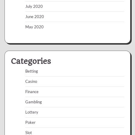
July 2020
June 2020
May 2020
Categories
Betting
Casino
Finance
Gambling
Lottery
Poker
Slot