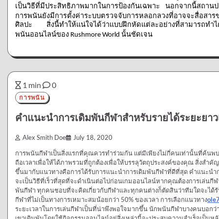
เป็นวิธีที่มีประสิทธิภาพมากในการป้องกันเฉพาะ
นอกจากนี้สถานป
การพนันยังมีการตั้งค่าระบบตรวจจับการหลอกลวงที่อาจจะสื่อสา
ศิลปะ
สิ่งนี้ทำให้แน่ใจได้ว่าแบบฝึกหัดแต่ละอย่างที่สามารถทำได
พนันออนไลน์ของ
นั้นชัดเจน
Rushmore World
1 min
0
การพนัน
คำแนะนำการเดิมพันกีฬาสำหรับรายได้ระยะยาว
Alex Smith Doe
July 18, 2020
การพนันกีฬาเป็นสิ่งแรกที่คุณควรทำร่วมกัน แต่มีเพียงไม่กี่คนเท่านั้นที่ค้น
ถือเวลาเพื่อให้ได้ภาพรวมที่ถูกต้องเพื่อให้บรรลุวัตถุประสงค์ของคุณ สิ่งสำค
ขึ้นมากับแนวทางคือการได้รับการแนะนำการเดิมพันกีฬาที่ดีที่สุด คำแนะนำ
จะเป็นวิธีที่เร็วที่สุดที่จะดำเนินต่อไปก่อนเกมออนไลน์หากคุณต้องการเล่นก
พันกีฬา ทุกคนชอบที่จะคิดเกี่ยวกับกีฬาและทุกคนต่างก็ตัดสินว่าทีมใดจะได้
กีฬาที่ไม่เป็นทางการเหมาะสมน้อยกว่า 50% ของเวลา การเลือกแนวทาง
ole
ระยะเวลาในการเล่นกีฬาเป็นที่น่าพึงพอใจมากขึ้น นักพนันกีฬาบางคนบอกว
เขาเดิมพันโดยใช้กิจกรรมออนไลน์อยู่สิ่งเหล่านี้จะประสบความสำเร็จเป็นห