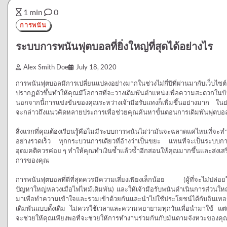
1 min
0
การพนัน
ระบบการพนันฟุตบอลที่ยิ่งใหญ่ที่สุดได้อย่างไร
Alex Smith Doe
July 18, 2020
การพนันฟุตบอลมีการเปลี่ยนแปลงอย่างมากในช่วงไม่กี่ปีที่ผ่านมากับเว็บไซต
ปรากฏตัวขึ้นทำให้คุณมีโอกาสที่จะวางเดิมพันตำแหน่งเพื่อความสะดวกใน
นอกจากนี้การแข่งขันของคุณระหว่างเจ้ามือรับแทงก็เพิ่มขึ้นอย่างมาก ในย่
จะกล่าวถึงแนวคิดหลายประการเพื่อช่วยคุณค้นหาขั้นตอนการเดิมพันฟุตบอลที่
สิ่งแรกที่คุณต้องเรียนรู้คือไม่มีระบบการพนันไม่ว่ามันจะฉลาดแค่ไหนที่จะท
อย่างรวดเร็ว ทุกกระบวนการเดียวที่อ้างว่าเป็นขยะ แทนที่จะเป็นระบบ
อุดมคติควรค่อย ๆ ทำให้คุณทำเงินซ้ำแล้วซ้ำอีกสอนให้คุณมากขึ้นและส่งเสร
การของคุณ
การพนันฟุตบอลที่ดีที่สุดควรมีความเสี่ยงเพียงเล็กน้อย (ผู้ที่จะไม่ปล่อย
ปัญหาใหญ่หลวงเมื่อไฟไหม้เดิมพัน) และให้เจ้ามือรับพนันดำเนินการส่วนใ
มาเพื่อทำความเข้าใจและรวมเข้าด้วยกันและนำไปใช้ประโยชน์ได้กับอินเทอร
เดิมพันแบบดั้งเดิม ไม่ควรใช้เวลาและความพยายามทุกวันเพื่อนำมาใช้ แต่เห
จะช่วยให้คุณเพียงพอที่จะช่วยให้การทำงานร่วมกันกับมันตามจังหวะของคุ