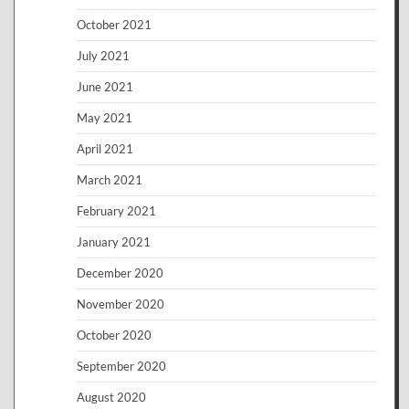
October 2021
July 2021
June 2021
May 2021
April 2021
March 2021
February 2021
January 2021
December 2020
November 2020
October 2020
September 2020
August 2020