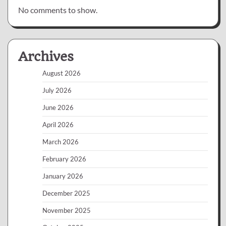
No comments to show.
Archives
August 2026
July 2026
June 2026
April 2026
March 2026
February 2026
January 2026
December 2025
November 2025