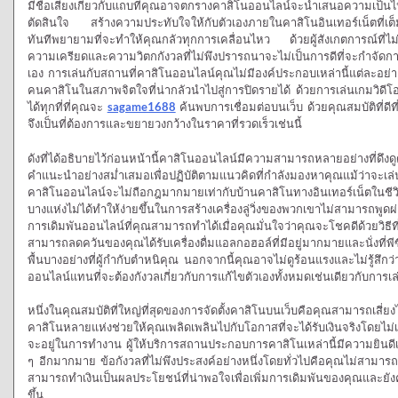
มีชื่อเสียงเกี่ยวกับแถบที่คุณอาจตกรางคาสิโนออนไลน์จะนำเสนอความเป็น
ตัดสินใจ สร้างความประทับใจให้กับตัวเองภายในคาสิโนอินเทอร์เน็ตที่เ
ทันทีพยายามที่จะทำให้คุณกลัวทุกการเคลื่อนไหว ด้วยผู้สังเกตการณ์
ความเครียดและความวิตกกังวลที่ไม่พึงปรารถนาจะไม่เป็นการดีที่จะกำจัดกา
เอง การเล่นกับสถานที่คาสิโนออนไลน์คุณไม่มีองค์ประกอบเหล่านี้แต่ละอย่
คนคาสิโนในสภาพจิตใจที่น่ากลัวนำไปสู่การปิดรายได้ ด้วยการเล่นเกมวิด
ได้ทุกที่ที่คุณจะ
sagame1688
ค้นพบการเชื่อมต่อบนเว็บ ด้วยคุณสมบัติที่ดี
จึงเป็นที่ต้องการและขยายวงกว้างในราคาที่รวดเร็วเช่นนี้
ดังที่ได้อธิบายไว้ก่อนหน้านี้คาสิโนออนไลน์มีความสามารถหลายอย่างที่ดึงดูด
คำแนะนำอย่างสม่ำเสมอเพื่อปฏิบัติตามแนวคิดที่กำลังมองหาคุณแม้ว่าจะเล่น
คาสิโนออนไลน์จะไม่ถือกฎมากมายเท่ากับบ้านคาสิโนทางอินเทอร์เน็ตในชี
บางแห่งไม่ได้ทำให้ง่ายขึ้นในการสร้างเครื่องลู่วิ่งของพวกเขาไม่สามารถพูด
การเดิมพันออนไลน์ที่คุณสามารถทำได้เมื่อคุณมั่นใจว่าคุณจะโชคดีด้วยวิธีท
สามารถลดควันของคุณได้รับเครื่องดื่มแอลกอฮอล์ที่มีอยู่มากมายและนั่งที่พีซ
พื้นบางอย่างที่ผู้กำกับตำหนิคุณ นอกจากนี้คุณอาจไม่ดูร้อนแรงและไม่รู้สึก
ออนไลน์แทนที่จะต้องกังวลเกี่ยวกับการแก้ไขตัวเองทั้งหมดเช่นเดียวกับการเ
หนึ่งในคุณสมบัติที่ใหญ่ที่สุดของการจัดตั้งคาสิโนบนเว็บคือคุณสามารถเสี่
คาสิโนหลายแห่งช่วยให้คุณเพลิดเพลินไปกับโอกาสที่จะได้รับเงินจริงโดย
จะอยู่ในการทำงาน ผู้ให้บริการสถานประกอบการคาสิโนเหล่านี้มีความยินดีเป็น
ๆ อีกมากมาย ข้อกังวลที่ไม่พึงประสงค์อย่างหนึ่งโดยทั่วไปคือคุณไม่สา
สามารถทำเงินเป็นผลประโยชน์ที่น่าพอใจเพื่อเพิ่มการเดิมพันของคุณและยั
ขึ้น