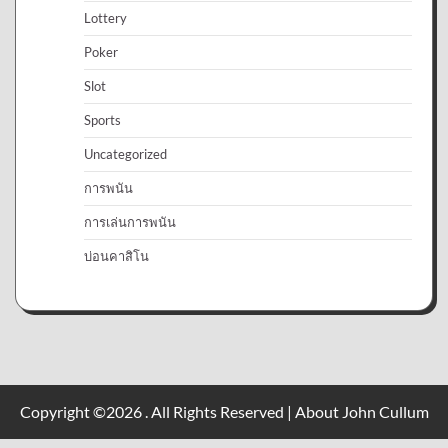
Lottery
Poker
Slot
Sports
Uncategorized
การพนัน
การเล่นการพนัน
บ่อนคาสิโน
Copyright ©2026 . All Rights Reserved | About John Cullum