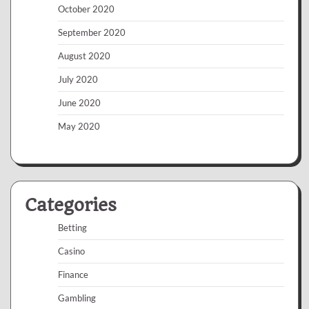
October 2020
September 2020
August 2020
July 2020
June 2020
May 2020
Categories
Betting
Casino
Finance
Gambling