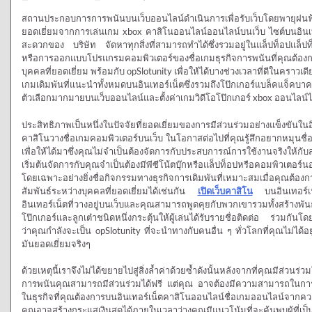
สถานประกอบการการพนันบนเว็บออนไลน์ดำเนินการเพื่อรับเว็บโดยพายุฝนฟ
ยอดเยี่ยมจากการเล่นเกม xbox คาสิโนออนไลน์ออนไลน์บนเว็บ ไซต์บนอิ
สะดวกของ บริษัท จัดหาทุกสิ่งที่สามารถทำได้ซึ่งรวมอยู่ในแล็ปท็อปแล็ป
หรือการออกแบบโปรแกรมคอมพิวเตอร์ของชื่อเกมธุรกิจการพนันที่คุณต้องก
บุคคลที่ยอดเยี่ยม พร้อมกับ opSlotunity เพื่อให้ได้บางช่วงเวลาที่ดีในคราว
เกมเดิมพันที่แนะนำทั้งหมดบนอินเทอร์เน็ตซึ่งรวมถึงโป๊กเกอร์แบล็คแจ็คบา
ตัวเลือกมากมายบนเว็บออนไลน์และตั้งค่าเกมวิดีโอโป๊กเกอร์ xbox ออนไลน์ได
ประสิทธิภาพเป็นหนึ่งในปัจจัยที่ยอดเยี่ยมของการมีส่วนร่วมอย่างแข็งขันในอ
คาสิโนวางชื่อเกมคอมพิวเตอร์บนเว็บ ในโอกาสต่อไปที่คุณรู้สึกอยากหมุนช
เพื่อให้ได้มาซึ่งคุณไม่จำเป็นต้องจัดการกับประสบการณ์การใช้งานจริงให้กั
เริ่มต้นจัดการกับคุณจำเป็นต้องมีพีซีโน้ตบุ๊กหรือแล็ปท็อปหรือคอมพิวเตอร์
โดยเฉพาะอย่างยิ่งชื่อกิจกรรมทางธุรกิจการเดิมพันที่เหมาะสมเมื่อคุณ
สัมพันธ์ระหว่างบุคคลที่ยอดเยี่ยมได้เช่นกัน
เปิดเว็บคาสิโน
บนอินเทอร์เน็
อินเทอร์เน็ตที่วางอยู่บนเว็บและคุณสามารถพูดคุยกับพวกเขารวมทั้งสร้างพั
โป๊กเกอร์และลูกเต๋าชนิดหนึ่งกระตุ้นให้ผู้เล่นได้รับรายชื่อติดต่อ ร่วมกั
ว่าคุณกำลังจะเป็น opSlotunity ที่จะนำทางกับคนอื่น ๆ ทั่วโลกที่คุณไม่ได้อ
มันยอดเยี่ยมจริงๆ
ด้วยเหตุนี้เราจึงไม่ได้ขยายไปสู่สิ่งล้ำค่าด้วยซ้ำดังนั้นหลังจากที่คุณมีส
การพนันคุณสามารถมีส่วนร่วมได้ฟรี แต่คุณ อาจต้องมีความสามารถในการสร้าง
ในธุรกิจที่คุณต้องการบนอินเทอร์เน็ตคาสิโนออนไลน์ชื่อเกมออนไลน์จากค
คุณอาจสร้างกระแสเงินสดได้ภายในเวลาว่างคุณมีแนวโน้มที่จะค้นพบผู้ที่เป็น 