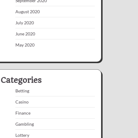
September 2020
August 2020
July 2020
June 2020
May 2020
Categories
Betting
Casino
Finance
Gambling
Lottery