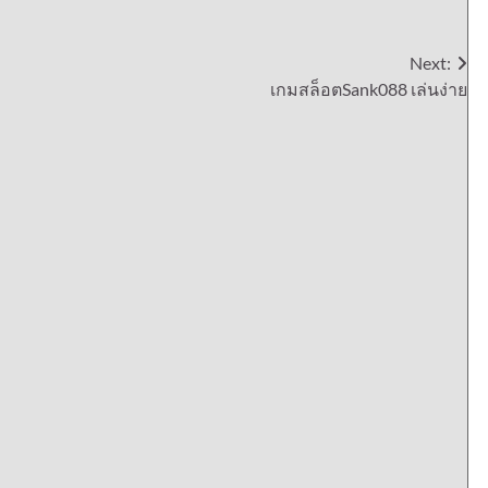
Next:
เกมสล็อตSank088 เล่นง่าย