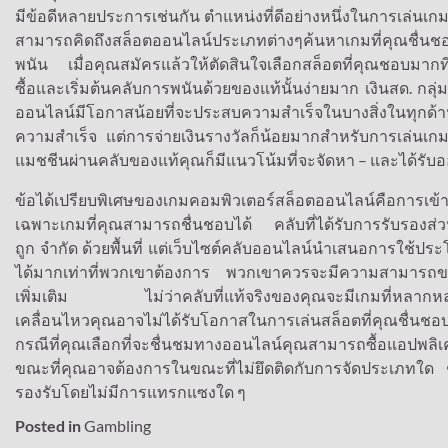
มีข้อดีหลายประการเช่นกัน ตำแหน่งที่ดีอย่างหนึ่งในการเล่นเ
สามารถคิดถึงสล็อตออนไลน์ประเภทต่างๆค้นหาเกมที่คุณชื่นช
พนัน เมื่อคุณสมัครแล้วให้ตัดสินใจเลือกสล็อตที่คุณชอบมากท
ซื้อและเริ่มต้นคลับการพนันด้วยของแท้นั้นง่ายมาก เงินสด. 
ออนไลน์มีโอกาสน้อยที่จะประสบความสำเร็จในบางสิ่งในทุกด้
ความสำเร็จ แต่การจ่ายเงินรางวัลก็น้อยมากสำหรับการเล่นเกม
แมชชีนผ่านคลับของแท้คุณก็มีแนวโน้มที่จะจัดหา – และได้รั
ข้อได้เปรียบพิเศษของเกมคอมพิวเตอร์สล็อตออนไลน์คือการเข้า
เฉพาะเกมที่คุณสามารถชื่นชอบได้ คลับที่ได้รับการรับรองส่วน
ถูก จำกัด ด้วยพื้นที่ แต่เว็บไซต์คลับออนไลน์นำเสนอการใช้ปร
ได้มากเท่าที่พวกเขาต้องการ พวกเขาควรจะมีความสามารถของพ
เพิ่มเติม ไม่ว่าคลับที่แท้จริงของคุณจะมีเกมที่หลากหล
เคลื่อนไหวคุณอาจไม่ได้รับโอกาสในการเล่นสล็อตที่คุณชื่นชอ
กรณีที่คุณเลือกที่จะชื่นชมทางออนไลน์คุณสามารถซื้อแอปพลิเค
ขณะที่คุณอาจต้องการในขณะที่ไม่ยึดติดกับการจัดประเภทใด ๆ ค
รองรับโดยไม่มีการแทรกแซงใด ๆ
Posted in
Gambling