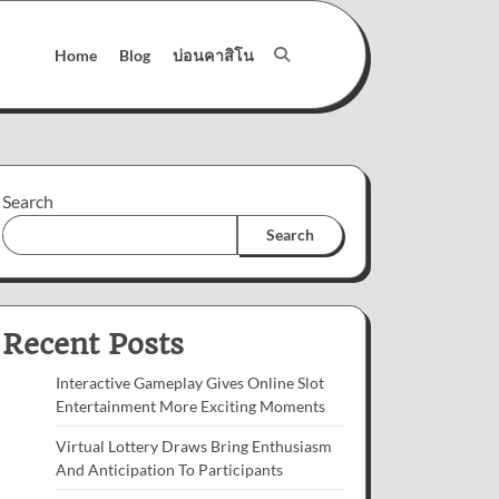
Home
Blog
บ่อนคาสิโน
Search
Search
Recent Posts
Interactive Gameplay Gives Online Slot
Entertainment More Exciting Moments
Virtual Lottery Draws Bring Enthusiasm
And Anticipation To Participants