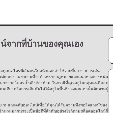
น์จากที่บ้านของคุณเอง
งบุคคลไดรฟ์เส้นบนใบหน้าและค่าใช้จ่ายที่มาจากการเล่น
 แต่พวกเขาพยายามที่จะทำเพราะกฎหมายและแนวทางการพนัน
จากสโมสรเป็นสิ่งต้องห้าม ในกรณีที่คุณอยู่ในกลุ่มคนที่ชอบ
ียวหรือการเดิมพันไม่ได้อยู่ในพื้นที่ของคุณเท่านั้นติดตามผู้
เกมและคลับออนไลน์เพื่อให้คุณได้รับความพึงพอใจและมีช่อง
็อตจำนวนมากน่าจะเป็นข้อดีที่สำคัญอย่างไรก็ตามสล็อตออนไลน์ก็