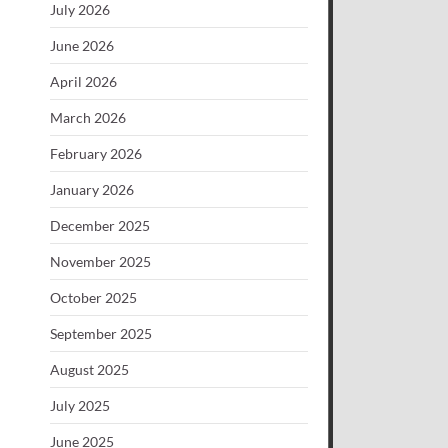
July 2026
June 2026
April 2026
March 2026
February 2026
January 2026
December 2025
November 2025
October 2025
September 2025
August 2025
July 2025
June 2025