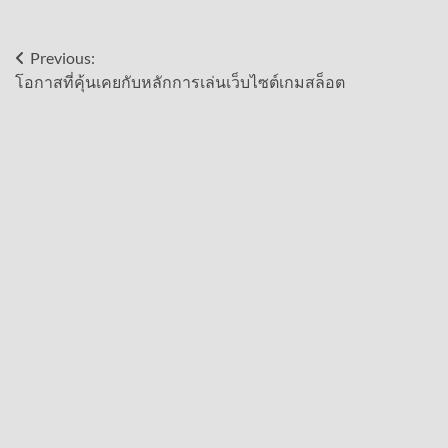
Post
Previous:
โอกาสที่คุ้นเคยกับหลักการเล่นเว็บไซต์เกมสล็อต
navigation