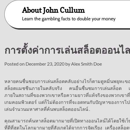
Skip
About John Cullum
to
content
Learn the gambling facts to double your money
การตั้งค่าการเล่นสล็อตออนไล
Posted on
December 23, 2020
by
Alex Smith Doe
หลายคนชื่นชอบการเล่นสล็อตคลับอย่างไรก็ตามดูหมิ่นพยุหะขอ
สล็อตแมชชีนภายในคลับจริง คนอื่นชื่นชมการเล่นสล็อต
ภายในสถานที่ของพวกเขาหรือความยาวที่แท้จริงของพวกเขาที่มา
เกมคอมพิวเตอร์ แต่ก็ไม่ต้องการที่จะอดทนกับปัญหาของการไปคนเด
เล่นจำนวนมหาศาลที่ค้นพบสล็อตออนไลน์ .
คุณสามารถค้นหาสล็อตมากมายที่เปิดทางออนไลน์ได้โดยใช้เว็บ
ที่ดีที่สุดในโลกมากมายที่สังเกตได้จากการจัดเรียง เครื่องสล