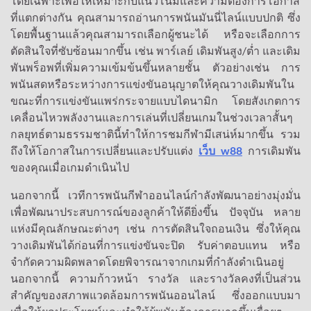
โดยเฉพาะเพื่อให้เหมาะกับแนวโน้มและความต้องการโอกาส
ที่แตกต่างกัน คุณสามารถอ่านการพนันมันนี่ไลน์แบบปกติ ซึ่ง
โดยพื้นฐานแล้วคุณสามารถเลือกผู้ชนะได้ หรือจะเลือกการ
ตัดสินใจที่ซับซ้อนมากขึ้น เช่น พาร์เลย์ เดิมพันสูง/ต่ำ และเดิม
พันพร็อพที่เพิ่มความเข้มข้นขึ้นหลายชั้น ตัวอย่างเช่น การ
พนันสดหรือระหว่างการแข่งขันอนุญาตให้คุณวางเดิมพันใน
ขณะที่การแข่งขันแพร่กระจายแบบไดนามิก โดยสังเกตการ
เคลื่อนไหวพลังงานและการเล่นที่เปลี่ยนเกมในช่วงเวลาสั้นๆ
กลยุทธ์ตามธรรมชาตินี้ทำให้การชมกีฬามีเสน่ห์มากขึ้น รวม
ถึงให้โอกาสในการเปลี่ยนและปรับแต่ง
เว็บ w88
การเดิมพัน
ของคุณเมื่อเกมดำเนินไป
นอกจากนี้ เวทีการพนันกีฬาออนไลน์กำลังพัฒนาอย่างมุ่งมั่น
เพื่อพัฒนาประสบการณ์ของลูกค้าให้ดียิ่งขึ้น ปัจจุบัน หลาย
แห่งมีคุณลักษณะต่างๆ เช่น การตัดสินใจถอนเงิน ซึ่งให้คุณ
วางเดิมพันได้ก่อนที่การแข่งขันจะปิด รับค่าตอบแทน หรือ
จำกัดความผิดพลาดโดยพิจารณาจากเกมที่กำลังดำเนินอยู่
นอกจากนี้ ความก้าวหน้า รางวัล และรางวัลคงที่เป็นส่วน
สำคัญของสภาพแวดล้อมการพนันออนไลน์ ซึ่งออกแบบมา