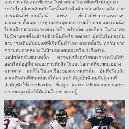
และการสนับสนุนชัยชนะในช่วงท้ายในระดับหนึ่งนั้นถูกยก
ระดับไปสู่อีกระดับหนึ่งโดยสิ้นเชิงเมื่อมีการอ้างถึงบางสิ่ง ด้วย
การพนันกีฬาออนไลน์ แฟนๆ เข้าถึงกีฬาประเภทต่างๆ
มากมาย ตั้งแต่มาตรฐานเช่นฟุตบอล บาสเก็ตบอล และเทนนิส
ไปจนถึงตลาดเฉพาะเช่นปาเป้า คริกเก็ต และกีฬา ในอนาคต
ไม่มีทางเลยที่จะจำกัดด้วยพื้นที่หรือเขตเวลา ผู้พนันในปัจจุบัน
สามารถเดิมพันแมตช์ที่เกิดขึ้นทั่วโลก ตลอดทั้งวัน ทุกวัน จาก
ความสะดวกสบายในบ้านของตนเองหรือเร่งรีบผ่าน
แอปพลิเคชันขนาดเล็ก ความน่าดึงดูดใจของการพนันกีฬา
ออนไลน์อยู่ที่ช่วงของการตัดสินใจและโอกาสที่จะชนะอย่าง
มหาศาล แต่ก็ไม่ใช่แค่เรื่องของกรรมเท่านั้น อันที่จริงแล้ว
ฉากเดิมพันที่ทันสมัยจะให้ความสำคัญเป็นพิเศษกับผู้เล่นที่
สำคัญซึ่งใช้การประเมิน ข้อมูล และการประมาณการอย่าง
ครอบคลุม เพื่อให้ตัดสินใจอย่างรอบรู้