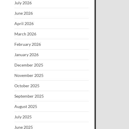
July 2026
June 2026
April 2026
March 2026
February 2026
January 2026
December 2025
November 2025
October 2025
September 2025
August 2025
July 2025
June 2025