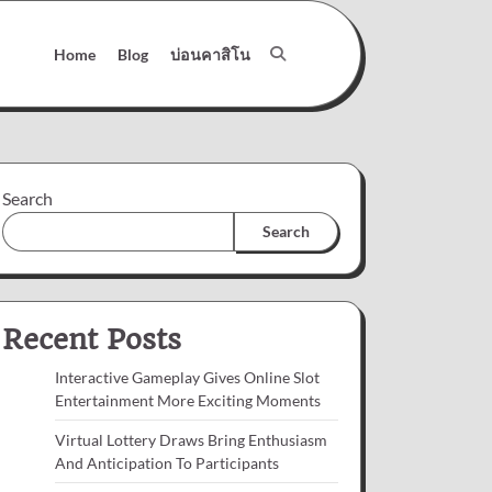
Home
Blog
บ่อนคาสิโน
Search
Search
Recent Posts
Interactive Gameplay Gives Online Slot
Entertainment More Exciting Moments
Virtual Lottery Draws Bring Enthusiasm
And Anticipation To Participants