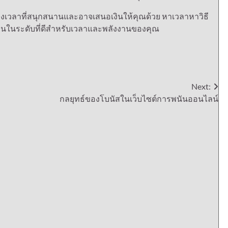
วงเวลาที่สนุกสนานและอาจเสนอเงินให้คุณด้วย หาเวลาหาวิธี
เงินในระดับที่ดีสำหรับเวลาและพลังงานของคุณ
Next:
กลยุทธ์ของโบนัสในเว็บไซต์การพนันออนไลน์